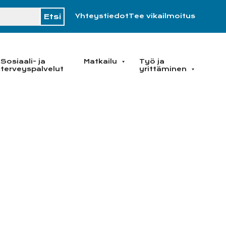
H
Yhteystiedot
Tee vikailmoitus
Sosiaali- ja
Matkailu
Työ ja
terveyspalvelut
yrittäminen