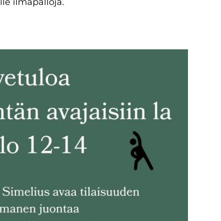
lle ilmapalloja.