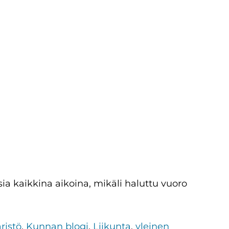
sia kaikkina aikoina, mikäli haluttu vuoro
ristö
,
Kunnan blogi
,
Liikunta
,
yleinen