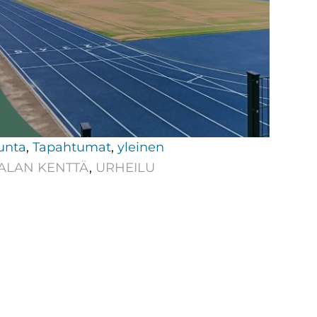
unta
,
Tapahtumat
,
yleinen
ALAN KENTTÄ
,
URHEILU