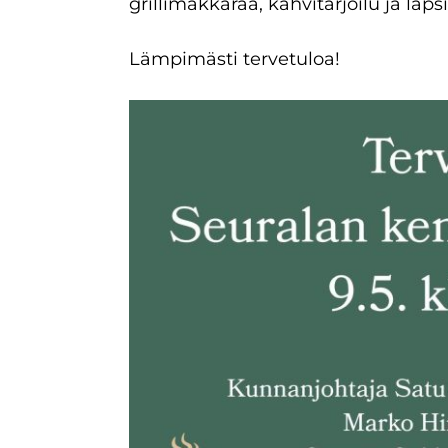
grillimakkaraa, kahvitarjoilu ja lapsi
Lämpimästi tervetuloa!