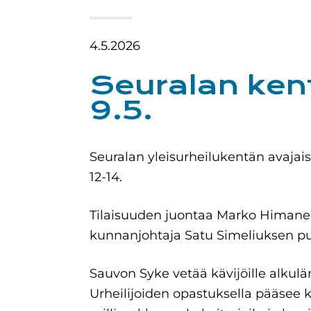
4.5.2026
Seuralan kent
9.5.
Seuralan yleisurheilukentän avajais
12-14.
Tilaisuuden juontaa Marko Himanen
kunnanjohtaja Satu Simeliuksen p
Sauvon Syke vetää kävijöille alkul
Urheilijoiden opastuksella pääsee ko