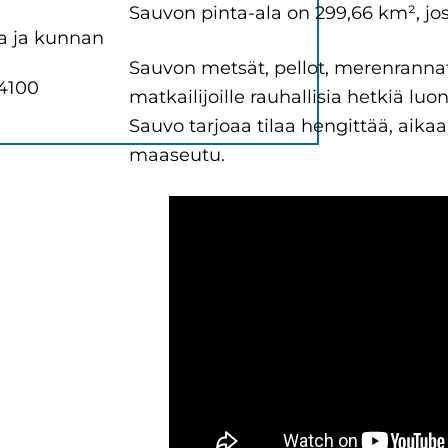
Sauvon pinta-ala on 299,66 km², jos
a ja kunnan
Sauvon metsät, pellot, merenrannat 
 4100
matkailijoille rauhallisia hetkiä l
Sauvo tarjoaa tilaa hengittää, aik
maaseutu.