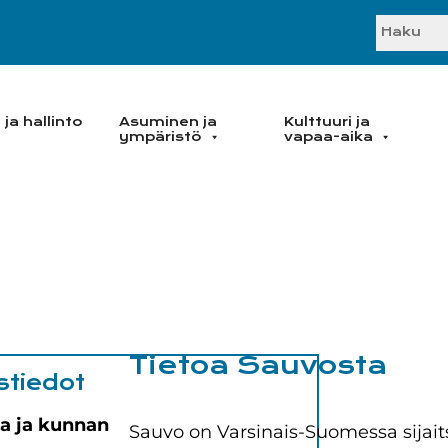
SEARC
ja hallinto
Asuminen ja
Kulttuuri ja
ympäristö
vapaa-aika
Tietoa Sauvosta
stiedot
a ja kunnan
Sauvo on Varsinais-Suomessa sijait