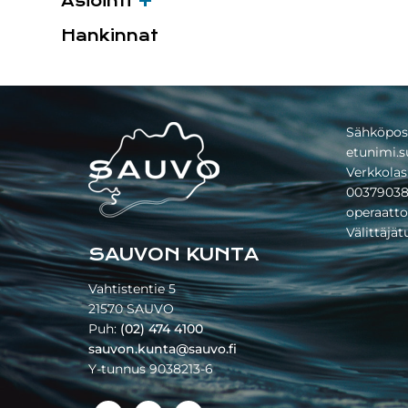
Asiointi
Hankinnat
Footer
Sähköpos
etunimi.s
Verkkolas
00379038
operaatto
Välittäjä
SAUVON KUNTA
Vahtistentie 5
21570 SAUVO
Puh:
(02) 474 4100
sauvon.kunta@sauvo.fi
Y-tunnus 9038213-6