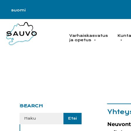
Hyppää
Hyppää
Hyppää
Hyppää
suomi
ensisijaiseen
pääsisältöön
ensisijaiseen
alatunnisteeseen
valikkoon
sivupalkkiin
Varhaiskasvatus
Kunta 
ja opetus
Ensisijainen
SEARCH
Yhtey
sivupalkki
Etsi
sivustolta:
Neuvont