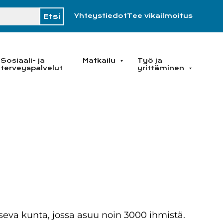
H
Yhteystiedot
Tee vikailmoitus
Sosiaali- ja
Matkailu
Työ ja
terveyspalvelut
yrittäminen
seva kunta, jossa asuu noin 3000 ihmistä.