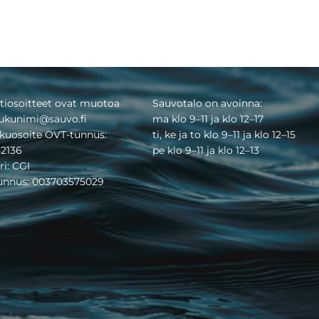
tiosoitteet ovat muotoa
Sauvotalo on avoinna:
ukunimi@sauvo.fi
ma klo 9–11 ja klo 12–17
kuosoite OVT-tunnus:
ti, ke ja to klo 9–11 ja klo 12–15
2136
pe klo 9–11 ja klo 12–13
ri: CGI
tunnus: 003703575029