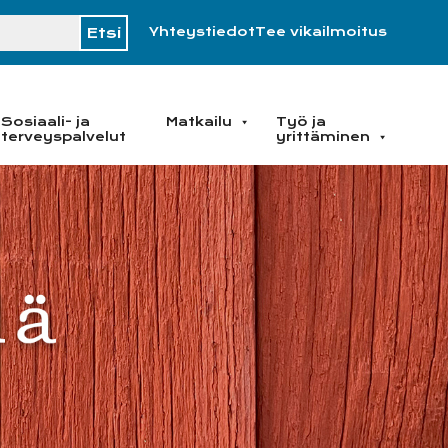
H
Yhteystiedot
Tee vikailmoitus
Sosiaali- ja
Matkailu
Työ ja
terveyspalvelut
yrittäminen