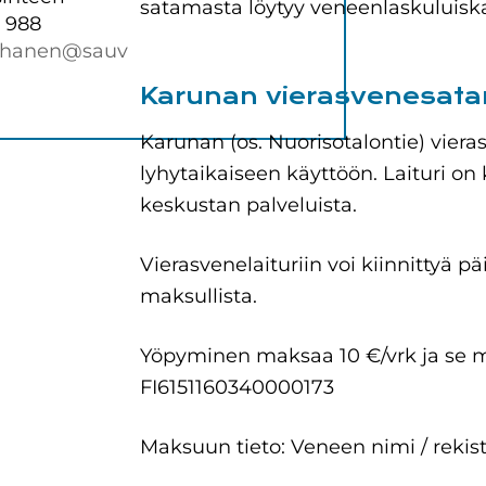
satamasta löytyy veneenlaskuluiska
 988
auhanen@sauv
Karunan vierasvenesat
Karunan (os. Nuorisotalontie) viera
lyhytaikaiseen käyttöön. Laituri o
keskustan palveluista.
Vierasvenelaituriin voi kiinnittyä 
maksullista.
Yöpyminen maksaa 10 €/vrk ja se ma
FI6151160340000173
Maksuun tieto: Veneen nimi / rekist