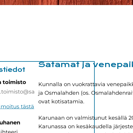
Satamat ja venepai
stiedot
 toimisto
Kunnalla on vuokrattavia venepaikk
.toimisto@sa
ja Osmalahden (os. Osmalahdenrai
ovat kotisatamia.
lmoitus tästä
Karunaan on valmistunut kesällä 202
auhanen
Karunassa on kesäkaudella järjestett
ihteeri