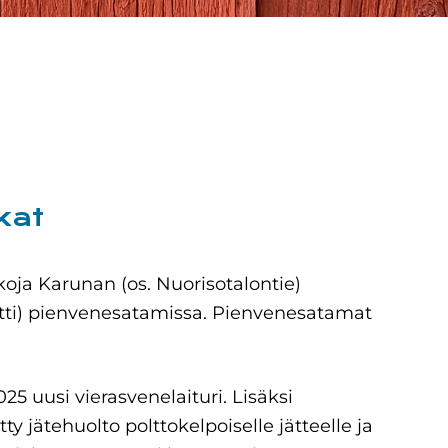
kat
oja Karunan (os. Nuorisotalontie)
tti) pienvenesatamissa. Pienvenesatamat
5 uusi vierasvenelaituri. Lisäksi
y jätehuolto polttokelpoiselle jätteelle ja