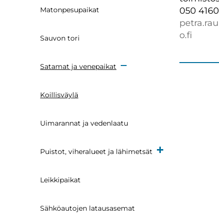
Matonpesupaikat
050 4160
petra.r
o.fi
Sauvon tori
Satamat ja venepaikat
Koillisväylä
Uimarannat ja vedenlaatu
Puistot, viheralueet ja lähimetsät
Leikkipaikat
Sähköautojen latausasemat