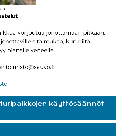
ala
stelut
paikkaa voi joutua jonottamaan pitkään.
jonottaville sitä mukaa, kun niitä
y pienelle veneelle.
n.toimisto@sauvo.fi
ste
turipaikkojen käyttösäännöt