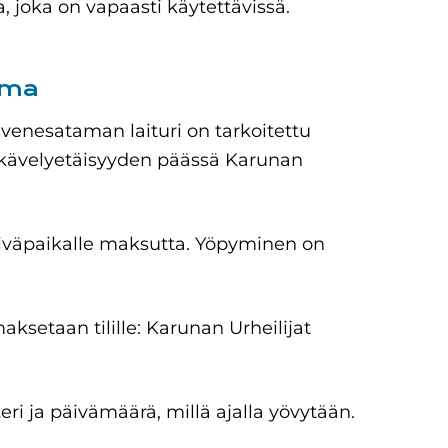
, joka on vapaasti käytettävissä.
ama
svenesataman laituri on tarkoitettu
n kävelyetäisyyden päässä Karunan
päiväpaikalle maksutta. Yöpyminen on
ksetaan tilille: Karunan Urheilijat
eri ja päivämäärä, millä ajalla yövytään.