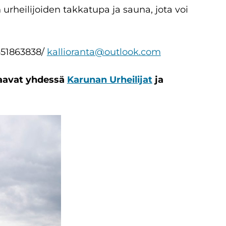
urheilijoiden takkatupa ja sauna, jota voi
451863838/
kallioranta@outlook.com
staavat yhdessä
Karunan Urheilijat
ja