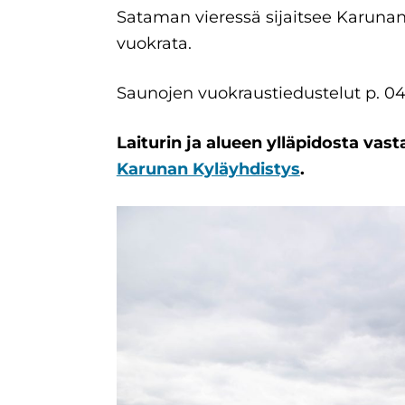
Sataman vieressä sijaitsee Karunan 
vuokrata.
Saunojen vuokraustiedustelut p. 0
Laiturin ja alueen ylläpidosta va
Karunan Kyläyhdistys
.