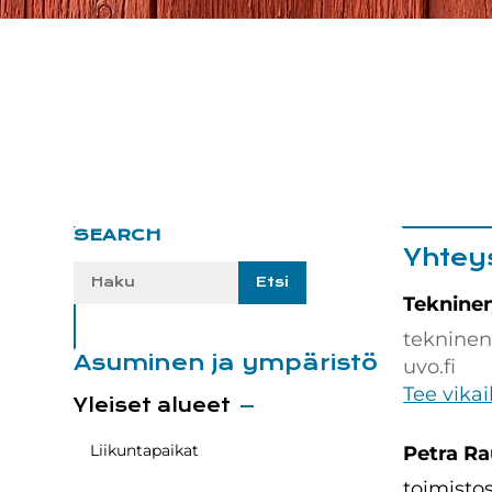
Ensisijainen
SEARCH
Yhtey
sivupalkki
Etsi
sivustolta:
Tekninen
tekninen
Asuminen ja ympäristö
uvo.fi
Tee vikai
Yleiset alueet
Liikuntapaikat
Petra R
toimistos