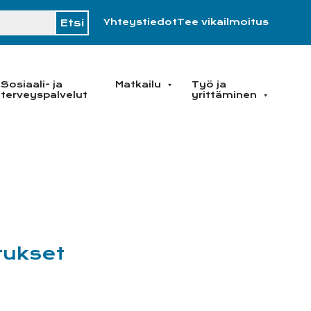
H
Yhteystiedot
Tee vikailmoitus
Sosiaali- ja
Matkailu
Työ ja
terveyspalvelut
yrittäminen
tukset