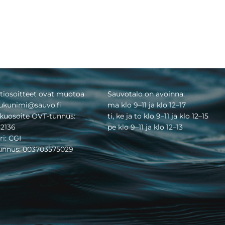
tiosoitteet ovat muotoa
Sauvotalo on avoinna:
ukunimi@sauvo.fi
ma klo 9–11 ja klo 12–17
kuosoite OVT-tunnus:
ti, ke ja to klo 9–11 ja klo 12–15
2136
pe klo 9–11 ja klo 12–13
ri: CGI
tunnus: 003703575029