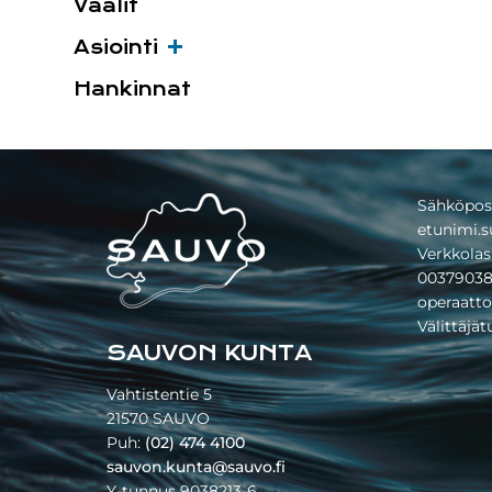
Vaalit
Asiointi
Hankinnat
Footer
Sähköpos
etunimi.s
Verkkolas
00379038
operaatto
Välittäjä
SAUVON KUNTA
Vahtistentie 5
21570 SAUVO
Puh:
(02) 474 4100
sauvon.kunta@sauvo.fi
Y-tunnus 9038213-6