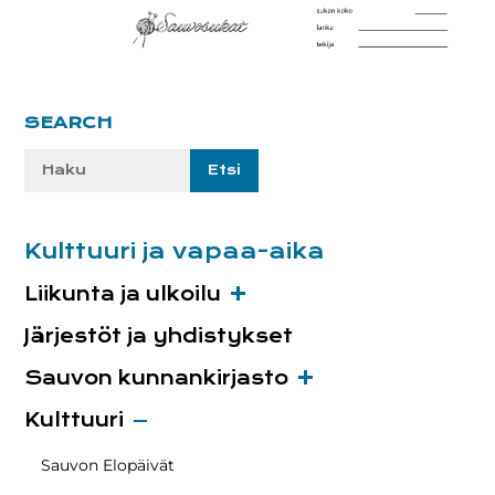
Ensisijainen
SEARCH
sivupalkki
Etsi
sivustolta:
Kulttuuri ja vapaa-aika
Liikunta ja ulkoilu
Järjestöt ja yhdistykset
Sauvon kunnankirjasto
Kulttuuri
Sauvon Elopäivät