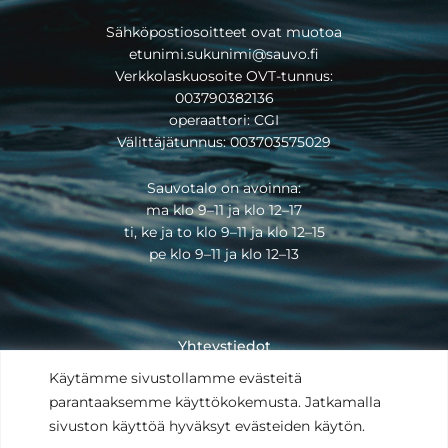
Sähköpostiosoitteet ovat muotoa
etunimi.sukunimi@sauvo.fi
Verkkolaskuosoite OVT-tunnus:
003790382136
operaattori: CGI
Välittäjätunnus: 003703575029
Sauvotalo on avoinna:
ma klo 9–11 ja klo 12–17
ti, ke ja to klo 9–11 ja klo 12–15
pe klo 9–11 ja klo 12–13
Yhteystiedot
Saavutettavuusseloste
Käytämme sivustollamme evästeitä
Tietosuojaseloste
parantaaksemme käyttökokemusta. Jatkamalla
Anna palautetta
sivuston käyttöä hyväksyt evästeiden käytön.