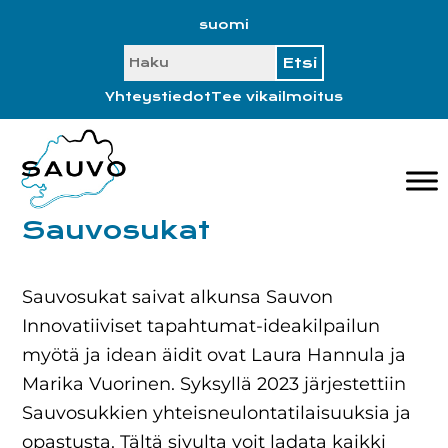
Hyppää
Hyppää
Hyppää
Hyppää
suomi
ensisijaiseen
pääsisältöön
ensisijaiseen
alatunnisteeseen
SEARCH
valikkoon
sivupalkkiin
Yhteystiedot
Tee vikailmoitus
Sauvosukat
Sauvosukat saivat alkunsa Sauvon
Innovatiiviset tapahtumat-ideakilpailun
myötä ja idean äidit ovat Laura Hannula ja
Marika Vuorinen. Syksyllä 2023 järjestettiin
Sauvosukkien yhteisneulontatilaisuuksia ja
opastusta. Tältä sivulta voit ladata kaikki