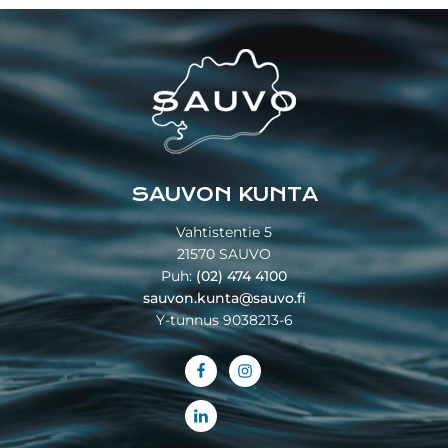
Footer
SAUVON KUNTA
Vahtistentie 5
21570 SAUVO
Puh:
(02) 474 4100
sauvon.kunta@sauvo.fi
Y-tunnus 9038213-6