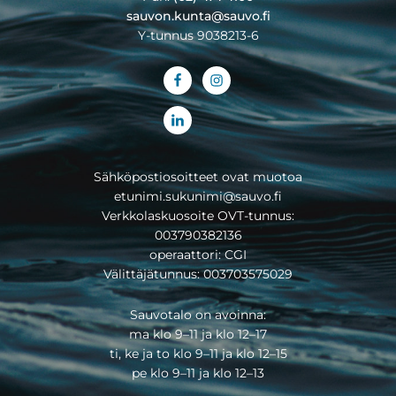
sauvon.kunta@sauvo.fi
Y-tunnus 9038213-6
Sähköpostiosoitteet ovat muotoa
etunimi.sukunimi@sauvo.fi
Verkkolaskuosoite OVT-tunnus:
003790382136
operaattori: CGI
Välittäjätunnus: 003703575029
Sauvotalo on avoinna:
ma klo 9–11 ja klo 12–17
ti, ke ja to klo 9–11 ja klo 12–15
pe klo 9–11 ja klo 12–13