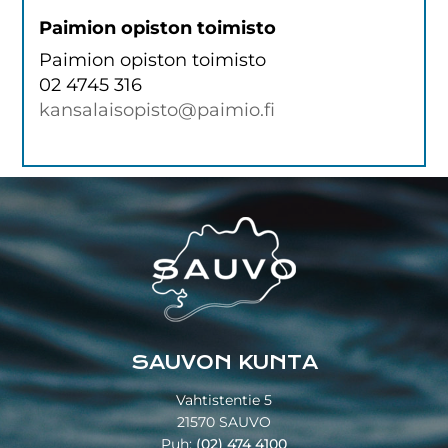
Paimion opiston toimisto
Paimion opiston toimisto
02 4745 316
kansalaisopisto@paimio.fi
Footer
SAUVON KUNTA
Vahtistentie 5
21570 SAUVO
Puh:
(02) 474 4100