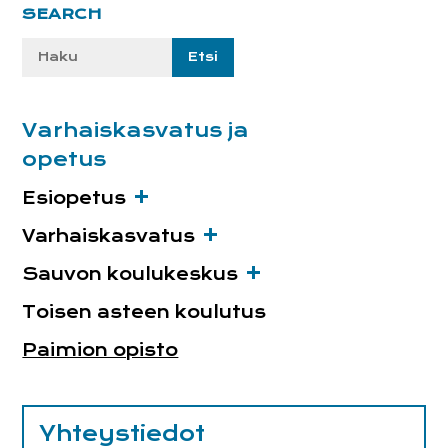
Ensisijainen
SEARCH
sivupalkki
Etsi
sivustolta:
Varhaiskasvatus ja
opetus
Esiopetus
Varhaiskasvatus
Sauvon koulukeskus
Toisen asteen koulutus
Paimion opisto
Yhteystiedot