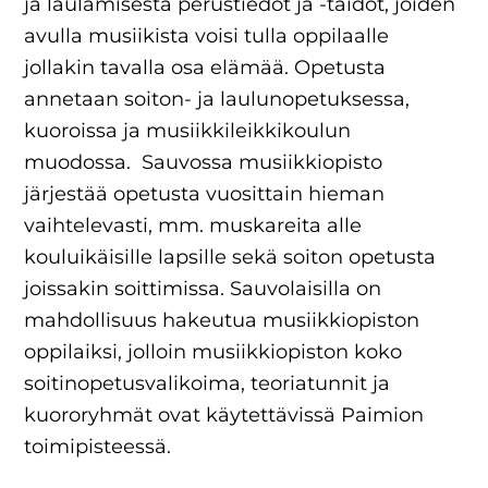
ja laulamisesta perustiedot ja -taidot, joiden
avulla musiikista voisi tulla oppilaalle
jollakin tavalla osa elämää. Opetusta
annetaan soiton- ja laulunopetuksessa,
kuoroissa ja musiikkileikkikoulun
muodossa. Sauvossa musiikkiopisto
järjestää opetusta vuosittain hieman
vaihtelevasti, mm. muskareita alle
kouluikäisille lapsille sekä soiton opetusta
joissakin soittimissa. Sauvolaisilla on
mahdollisuus hakeutua musiikkiopiston
oppilaiksi, jolloin musiikkiopiston koko
soitinopetusvalikoima, teoriatunnit ja
kuororyhmät ovat käytettävissä Paimion
toimipisteessä.