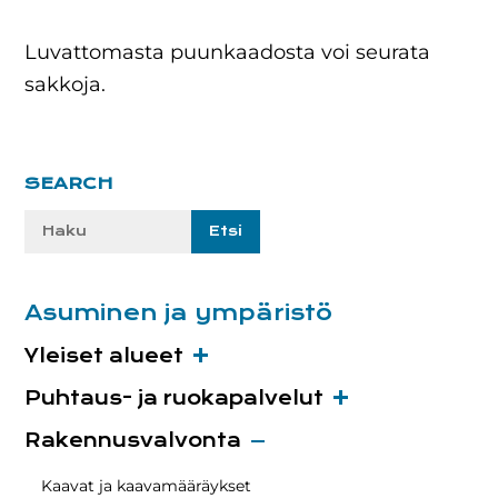
Luvattomasta puunkaadosta voi seurata
sakkoja.
Ensisijainen
SEARCH
sivupalkki
Etsi
sivustolta:
Asuminen ja ympäristö
Yleiset alueet
Puhtaus- ja ruokapalvelut
Rakennusvalvonta
Kaavat ja kaavamääräykset