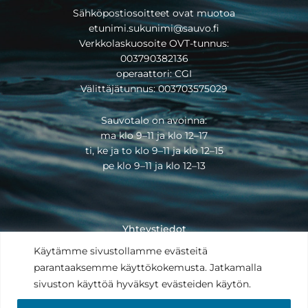
Sähköpostiosoitteet ovat muotoa
etunimi.sukunimi@sauvo.fi
Verkkolaskuosoite OVT-tunnus:
003790382136
operaattori: CGI
Välittäjätunnus: 003703575029
Sauvotalo on avoinna:
ma klo 9–11 ja klo 12–17
ti, ke ja to klo 9–11 ja klo 12–15
pe klo 9–11 ja klo 12–13
Yhteystiedot
Saavutettavuusseloste
Käytämme sivustollamme evästeitä
Tietosuojaseloste
parantaaksemme käyttökokemusta. Jatkamalla
Anna palautetta
sivuston käyttöä hyväksyt evästeiden käytön.
Copyright © 2025