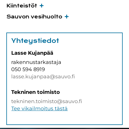
Kiinteistöt
Sauvon vesihuolto
Yhteystiedot
Lasse Kujanpää
rakennustarkastaja
050 594 8919
lasse.kujanpaa@sauvo.fi
Tekninen toimisto
tekninen.toimisto@sauvo.fi
Tee vikailmoitus tästä