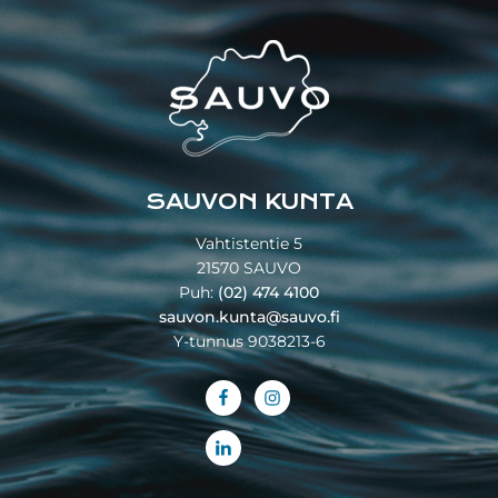
Footer
SAUVON KUNTA
Vahtistentie 5
21570 SAUVO
Puh:
(02) 474 4100
sauvon.kunta@sauvo.fi
Y-tunnus 9038213-6