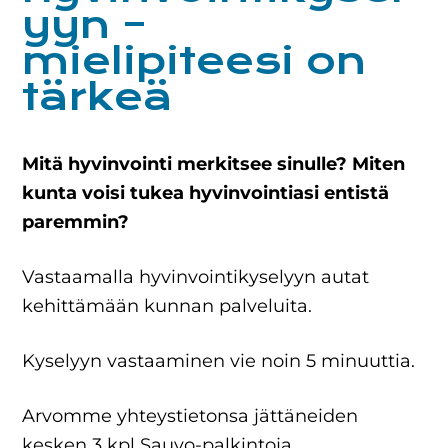
yyn –
mielipiteesi on
tärkeä
Mitä hyvinvointi merkitsee sinulle? Miten
kunta voisi tukea hyvinvointiasi entistä
paremmin?
Vastaamalla hyvinvointikyselyyn autat
kehittämään kunnan palveluita.
Kyselyyn vastaaminen vie noin 5 minuuttia.
Arvomme yhteystietonsa jättäneiden
kesken 3 kpl Sauvo-palkintoja.