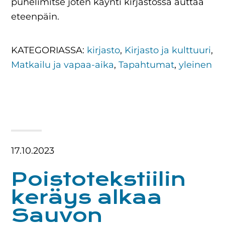
puhelimitse joten käynti kirjastossa auttaa
eteenpäin.
KATEGORIASSA:
kirjasto
,
Kirjasto ja kulttuuri
,
Matkailu ja vapaa-aika
,
Tapahtumat
,
yleinen
17.10.2023
Poistotekstiilin
keräys alkaa
Sauvon