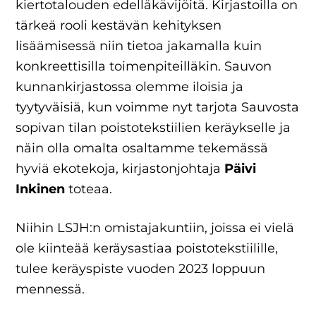
kiertotalouden edelläkävijöitä. Kirjastoilla on
tärkeä rooli kestävän kehityksen
lisäämisessä niin tietoa jakamalla kuin
konkreettisilla toimenpiteilläkin. Sauvon
kunnankirjastossa olemme iloisia ja
tyytyväisiä, kun voimme nyt tarjota Sauvosta
sopivan tilan poistotekstiilien keräykselle ja
näin olla omalta osaltamme tekemässä
hyviä ekotekoja, kirjastonjohtaja
Päivi
Inkinen
toteaa.
Niihin LSJH:n omistajakuntiin, joissa ei vielä
ole kiinteää keräysastiaa poistotekstiilille,
tulee keräyspiste vuoden 2023 loppuun
mennessä.