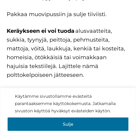
Pakkaa muovipussiin ja sulje tiiviisti.
Keräykseen ei voi tuoda
alusvaatteita,
sukkia, tyynyjä, peittoja, pehmusteita,
mattoja, vöitä, laukkuja, kenkiä tai kosteita,
homeisia, ötökkäisiä tai voimakkaan
hajuisia tekstiilejä. Lajittele nämä
polttokelpoiseen jätteeseen.
Lahjoita vielä käyttökelpoiset tekstiilit
Käytämme sivustollamme evästeitä
hyväntekeväisyyteen!
parantaaksemme käyttökokemusta. Jatkamalla
sivuston käyttöä hyväksyt evästeiden käytön.
Lisätietoja:
Sulje
Oskari Pokela, LSJH