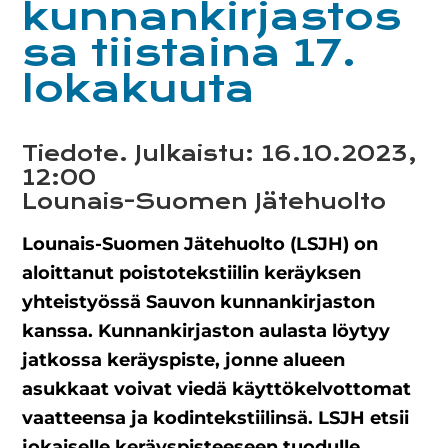
kunnankirjastos
sa tiistaina 17.
lokakuuta
Tiedote. Julkaistu: 16.10.2023,
12:00
Lounais-Suomen Jätehuolto
Lounais-Suomen Jätehuolto (LSJH) on
aloittanut poistotekstiilin keräyksen
yhteistyössä Sauvon kunnankirjaston
kanssa. Kunnankirjaston aulasta löytyy
jatkossa keräyspiste, jonne alueen
asukkaat voivat viedä käyttökelvottomat
vaatteensa ja kodintekstiilinsä. LSJH etsii
jokaiselle keräyspisteeseen tuodulle