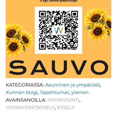
KATEGORIASSA:
Asuminen ja ympäristö
,
Kunnan blogi
,
Tapahtumat
,
yleinen
AVAINSANOILLA:
HYVINVOINTI
,
HYVINVOINTIKYSELY
,
KYSELY