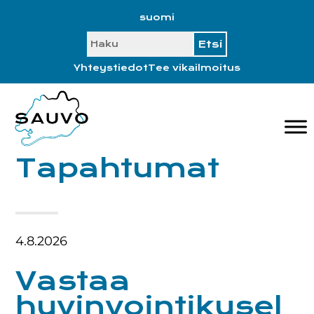
Hyppää
Hyppää
Hyppää
Hyppää
suomi
ensisijaiseen
pääsisältöön
ensisijaiseen
alatunnisteeseen
SEARCH
valikkoon
sivupalkkiin
Yhteystiedot
Tee vikailmoitus
Tapahtumat
4.8.2026
Vastaa
hyvinvointikysel