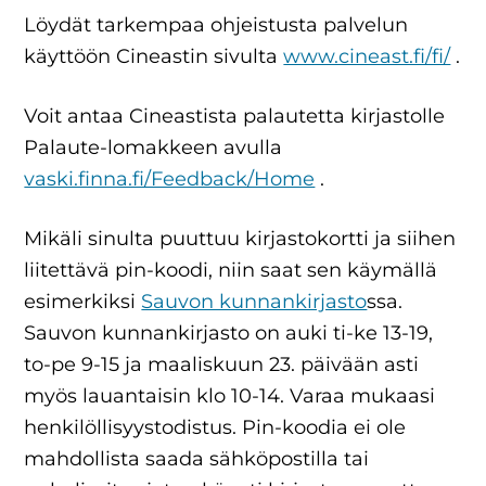
Löydät tarkempaa ohjeistusta palvelun
käyttöön Cineastin sivulta
www.cineast.fi/fi/
.
Voit antaa Cineastista palautetta kirjastolle
Palaute-lomakkeen avulla
vaski.finna.fi/Feedback/Home
.
Mikäli sinulta puuttuu kirjastokortti ja siihen
liitettävä pin-koodi, niin saat sen käymällä
esimerkiksi
Sauvon kunnankirjasto
ssa.
Sauvon kunnankirjasto on auki ti-ke 13-19,
to-pe 9-15 ja maaliskuun 23. päivään asti
myös lauantaisin klo 10-14. Varaa mukaasi
henkilöllisyystodistus. Pin-koodia ei ole
mahdollista saada sähköpostilla tai