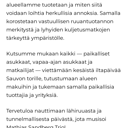
alueellamme tuotetaan ja miten siitä
voidaan loihtia herkullisia annoksia. Samalla
korostetaan vastuullisen ruuantuotannon
merkitystä ja lyhyiden kuljetusmatkojen
tärkeyttä ympäristölle.
Kutsumme mukaan kaikki — paikalliset
asukkaat, vapaa-ajan asukkaat ja
matkailijat — viettämään kesäistä iltapäivää
Sauvon torille, tutustumaan alueen
makuihin ja tukemaan samalla paikallisia
tuottajia ja yrityksiä.
Tervetuloa nauttimaan lähiruuasta ja
tunnelmallisesta päivästä, jota musisoi
Mathias Sandberg Trio!