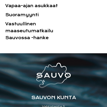
Vapaa-ajan asukkaat
Suoramyynti
Vastuullinen
maaseutumatkailu
Sauvossa -hanke
Footer
SAUVON KUNTA
Vahtistentie 5