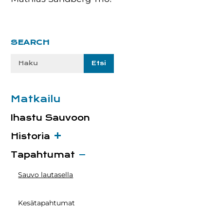
Ensisijainen
SEARCH
sivupalkki
Etsi
sivustolta:
Matkailu
Ihastu Sauvoon
Historia
Tapahtumat
Sauvo lautasella
Kesätapahtumat