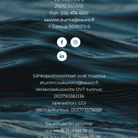
21570 SAUVO
Puh:
(02) 474 4100
sauvon.kunta@sauvo.fi
Y-tunnus 9038213-6
Sähköpostiosoitteet ovat muotoa
etunimi.sukunimi@sauvo.fi
Verkkolaskuosoite OVT-tunnus:
003790382136
operaattori: CGI
Välittäjätunnus: 003703575029
Sauvotalo on avoinna:
ma klo 9–11 ja klo 12–17
ti, ke ja to klo 9–11 ja klo 12–15