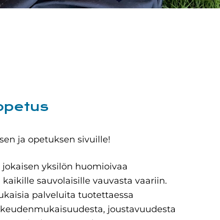
opetus
en ja opetuksen sivuille!
 jokaisen yksilön huomioivaa
aikille sauvolaisille vauvasta vaariin.
ukaisia palveluita tuotettaessa
, oikeudenmukaisuudesta, joustavuudesta