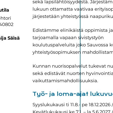
sekä lapsilähtöisyydestä. Järjes
lukuun ottamatta vaativaa erityisop
tila
järjestetään yhteistyössä naapurik
htori
440802
Edistämme elinikäistä oppimista ja 
tarjoamalla vapaan sivistystyön
ja Säisä
koulutuspalveluita joko Sauvossa k
yhteistyösopimuksen mahdollista
Kunnan nuorisopalvelut tukevat nu
sekä edistävät nuorten hyvinvointia 
vaikuttamismahdollisuuksia.
Työ- ja loma-ajat lukuv
Syyslukukausi ti 11.8.- pe 18.12.2026
Kevätlukukausi ke 7.1. – la 5.6.2027