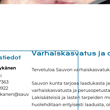
Varhaiskasvatus ja 
stiedot
ykänen
Tervetuloa Sauvon varhaiskasvatuks
i
7363
Sauvon kunta tarjoaa laadukasta ja
8922
varhaiskasvatusta ja perusopetusta k
ykanen@sauv
Lakisääteisiä ja lasten tarpeiden m
huolehditaan erityisesti laadusta