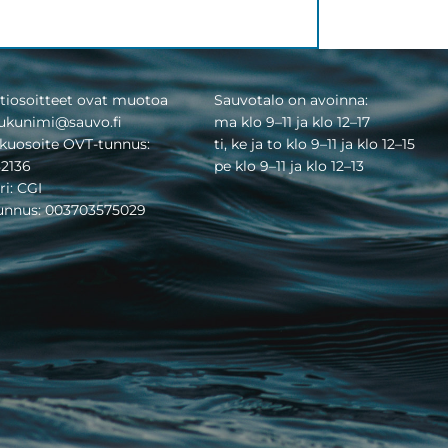
tiosoitteet ovat muotoa
Sauvotalo on avoinna:
ukunimi@sauvo.fi
ma klo 9–11 ja klo 12–17
kuosoite OVT-tunnus:
ti, ke ja to klo 9–11 ja klo 12–15
2136
pe klo 9–11 ja klo 12–13
ri: CGI
tunnus: 003703575029