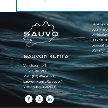
Footer
Sähköpos
etunimi.s
Verkkolas
00379038
operaatto
Välittäjä
SAUVON KUNTA
Vahtistentie 5
21570 SAUVO
Puh:
(02) 474 4100
sauvon.kunta@sauvo.fi
Y-tunnus 9038213-6