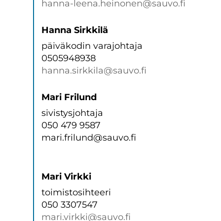
hanna-leena.heinonen@sauvo.fi
Hanna Sirkkilä
päiväkodin varajohtaja
0505948938
hanna.sirkkila@sauvo.fi
Mari Frilund
sivistysjohtaja
050 479 9587
mari.frilund@sauvo.fi
Mari Virkki
toimistosihteeri
050 3307547
mari.virkki@sauvo.fi