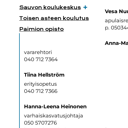
Sauvon koulukeskus
Vesa Nuu
Toisen asteen koulutus
apulaisre
p. 0503
Paimion opisto
Anna-Mai
vararehtori
040 712 7364
Tiina Hellström
erityisopetus
040 712 7366
Hanna-Leena Heinonen
varhaiskasvatusjohtaja
050 5707276