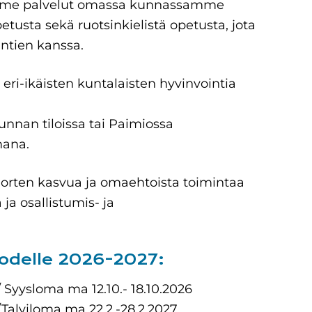
tämme palvelut omassa kunnassamme
etusta sekä ruotsinkielistä opetusta, jota
untien kanssa.
eri-ikäisten kuntalaisten hyvinvointia
unnan tiloissa tai Paimiossa
mana.
orten kasvua ja omaehtoista toimintaa
ja osallistumis- ja
uodelle 2026-2027:
 / Syysloma ma 12.10.- 18.10.2026
 /Talviloma ma 22.2.-28.2.2027