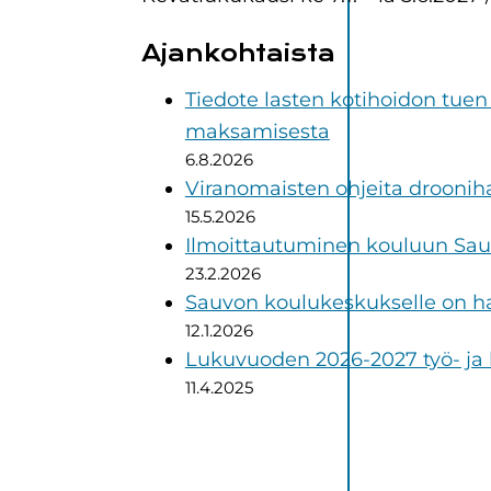
Ajankohtaista
Tiedote lasten kotihoidon tuen
maksamisesta
6.8.2026
Viranomaisten ohjeita drooniha
15.5.2026
Ilmoittautuminen kouluun Sau
23.2.2026
Sauvon koulukeskukselle on han
12.1.2026
Lukuvuoden 2026-2027 työ- ja
11.4.2025