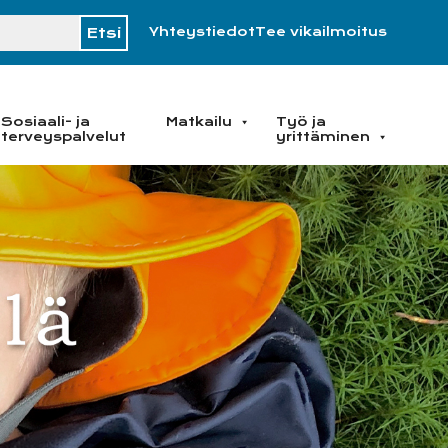
H
Yhteystiedot
Tee vikailmoitus
Sosiaali- ja
Matkailu
Työ ja
terveyspalvelut
yrittäminen