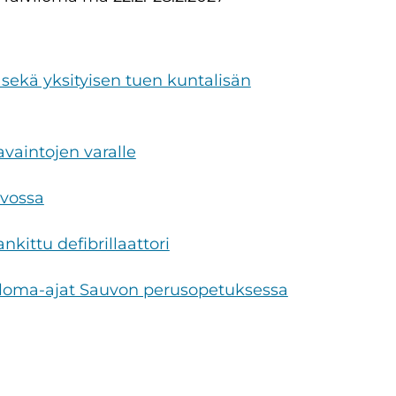
 sekä yksityisen tuen kuntalisän
vaintojen varalle
vossa
kittu defibrillaattori
 loma-ajat Sauvon perusopetuksessa