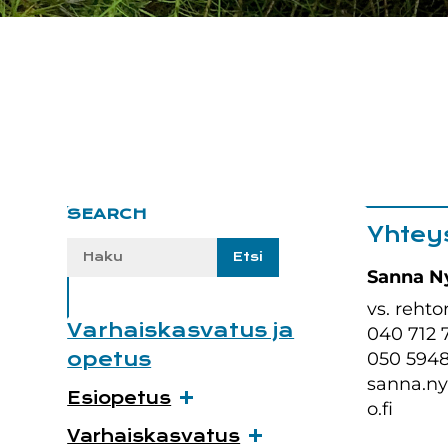
Ensisijainen
SEARCH
Yhtey
sivupalkki
Etsi
sivustolta:
Sanna N
vs. rehtor
Varhaiskasvatus ja
040 712 
opetus
050 594
sanna.n
Esiopetus
o.fi
Varhaiskasvatus