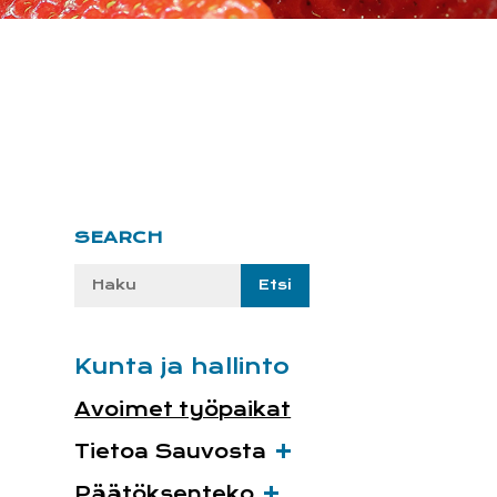
Ensisijainen
SEARCH
sivupalkki
Etsi
sivustolta:
Kunta ja hallinto
Avoimet työpaikat
Tietoa Sauvosta
Päätöksenteko