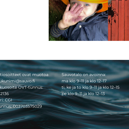
tiosoitteet ovat muotoa
Sauvotalo on avoinna:
ukunimi@sauvo.fi
ma klo 9–11 ja klo 12–17
kuosoite OVT-tunnus:
ti, ke ja to klo 9–11 ja klo 12–15
2136
pe klo 9–11 ja klo 12–13
ri: CGI
tunnus: 003703575029