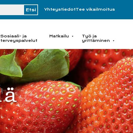
H
Yhteystiedot
Tee vikailmoitus
Sosiaali- ja
Matkailu
Työ ja
terveyspalvelut
yrittäminen