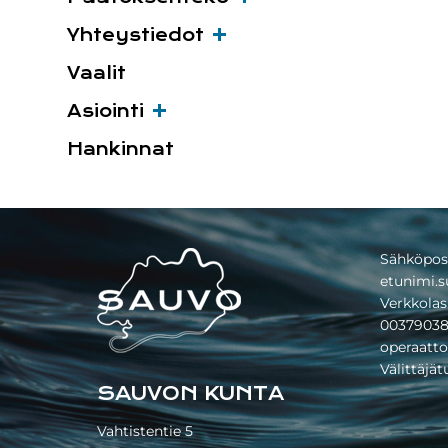
Yhteystiedot
Vaalit
Asiointi
Hankinnat
Footer
Sähköpos
etunimi.s
Verkkolas
00379038
operaatto
Välittäjä
SAUVON KUNTA
Vahtistentie 5