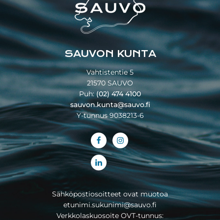
SAUVON KUNTA
Vahtistentie 5
21570 SAUVO
Puh:
(02) 474 4100
sauvon.kunta@sauvo.fi
Y-tunnus 9038213-6
Sähköpostiosoitteet ovat muotoa
etunimi.sukunimi@sauvo.fi
Verkkolaskuosoite OVT-tunnus: