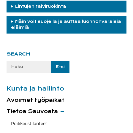
Lintujen talviruokinta
Näin voit suojella ja auttaa luonnonvaraisia
eläimiä
Ensisijainen
SEARCH
sivupalkki
Etsi
sivustolta:
Kunta ja hallinto
Avoimet työpaikat
Tietoa Sauvosta
Poikkeustilanteet