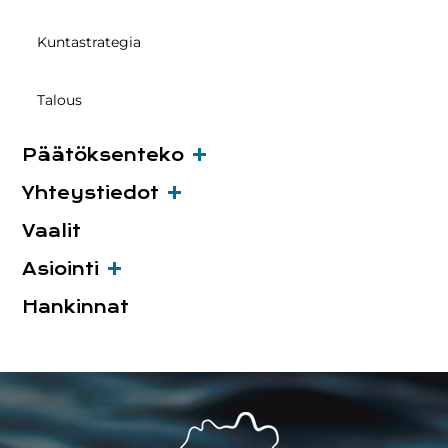
Kuntastrategia
Talous
Päätöksenteko
Yhteystiedot
Vaalit
Asiointi
Hankinnat
Footer