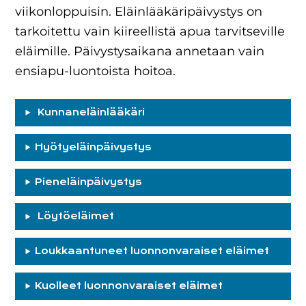
viikonloppuisin. Eläinlääkäripäivystys on
tarkoitettu vain kiireellistä apua tarvitseville
eläimille. Päivystysaikana annetaan vain
ensiapu-luontoista hoitoa.
Kunnaneläinlääkäri
Hyötyeläinpäivystys
Pieneläinpäivystys
Löytöeläimet
Loukkaantuneet luonnonvaraiset eläimet
Kuolleet luonnonvaraiset eläimet