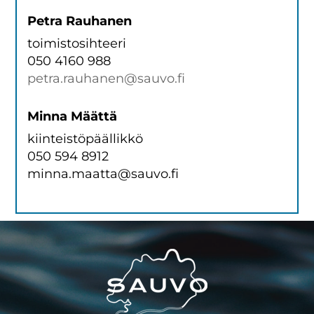
Petra Rauhanen
toimistosihteeri
050 4160 988
petra.rauhanen@sauvo.fi
Minna Määttä
kiinteistöpäällikkö
050 594 8912
minna.maatta@sauvo.fi
Footer