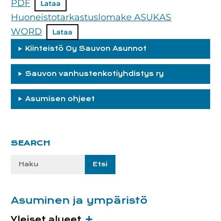
PDF
Lataa
Huoneistotarkastuslomake ASUKAS
WORD
Lataa
Kiinteistö Oy Sauvon Asunnot
Sauvon vanhustenkotiyhdistys ry
Asumisen ohjeet
Ensisijainen
SEARCH
sivupalkki
Etsi
sivustolta:
Asuminen ja ympäristö
Yleiset alueet