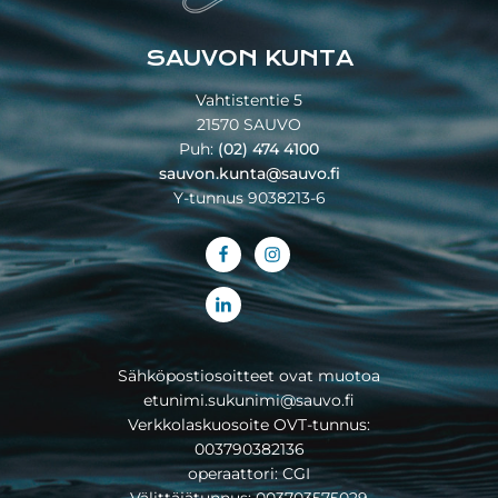
SAUVON KUNTA
Vahtistentie 5
21570 SAUVO
Puh:
(02) 474 4100
sauvon.kunta@sauvo.fi
Y-tunnus 9038213-6
Sähköpostiosoitteet ovat muotoa
etunimi.sukunimi@sauvo.fi
Verkkolaskuosoite OVT-tunnus:
003790382136
operaattori: CGI