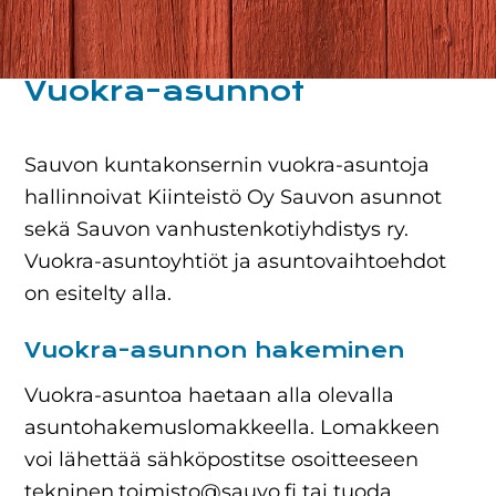
Vuokra-asunnot
Sauvon kuntakonsernin vuokra-asuntoja
hallinnoivat Kiinteistö Oy Sauvon asunnot
sekä Sauvon vanhustenkotiyhdistys ry.
Vuokra-asuntoyhtiöt ja asuntovaihtoehdot
on esitelty alla.
Vuokra-asunnon hakeminen
Vuokra-asuntoa haetaan alla olevalla
asuntohakemuslomakkeella. Lomakkeen
voi lähettää sähköpostitse osoitteeseen
tekninen.toimisto@sauvo.fi tai tuoda