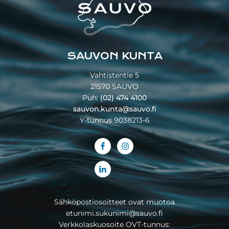
SAUVON KUNTA
Vahtistentie 5
21570 SAUVO
Puh:
(02) 474 4100
sauvon.kunta@sauvo.fi
Y-tunnus 9038213-6
Sähköpostiosoitteet ovat muotoa
etunimi.sukunimi@sauvo.fi
Verkkolaskuosoite OVT-tunnus: