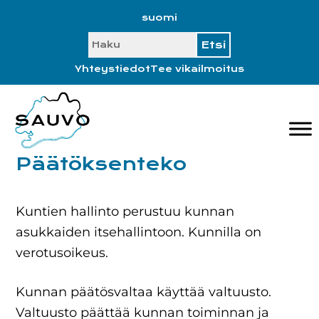
Hyppää
Hyppää
Hyppää
Hyppää
suomi
ensisijaiseen
pääsisältöön
ensisijaiseen
alatunnisteeseen
SEARCH
valikkoon
sivupalkkiin
Yhteystiedot
Tee vikailmoitus
Päätöksenteko
Kuntien hallinto perustuu kunnan
asukkaiden itsehallintoon. Kunnilla on
verotusoikeus.
Kunnan päätösvaltaa käyttää valtuusto.
Valtuusto päättää kunnan toiminnan ja