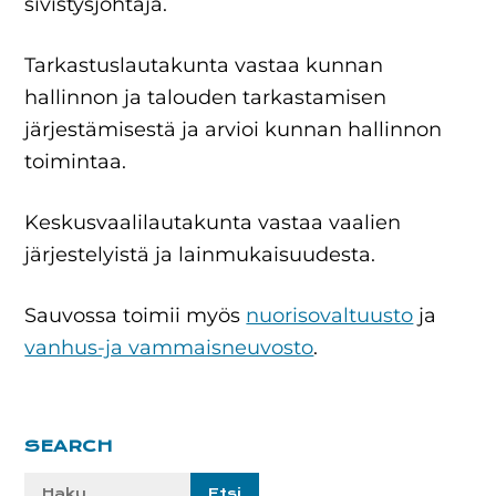
sivistysjohtaja.
Tarkastuslautakunta vastaa kunnan
hallinnon ja talouden tarkastamisen
järjestämisestä ja arvioi kunnan hallinnon
toimintaa.
Keskusvaalilautakunta vastaa vaalien
järjestelyistä ja lainmukaisuudesta.
Sauvossa toimii myös
nuorisovaltuusto
ja
vanhus-ja vammaisneuvosto
.
Ensisijainen
SEARCH
sivupalkki
Etsi