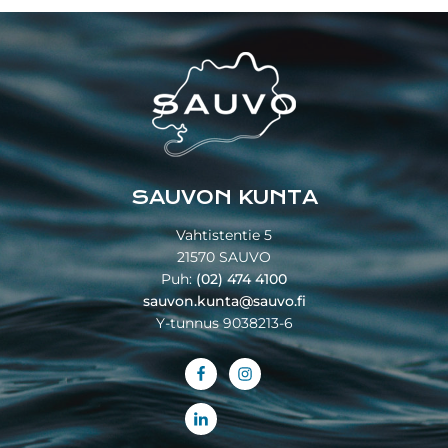
Footer
SAUVON KUNTA
Vahtistentie 5
21570 SAUVO
Puh:
(02) 474 4100
sauvon.kunta@sauvo.fi
Y-tunnus 9038213-6