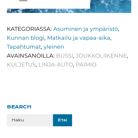
KATEGORIASSA:
Asuminen ja ympäristö
,
Kunnan blogi
,
Matkailu ja vapaa-aika
,
Tapahtumat
,
yleinen
AVAINSANOILLA:
BUSSI
,
JOUKKOLIIKENNE
,
KULJETUS
,
LINJA-AUTO
,
PAIMIO
Ensisijainen
SEARCH
sivupalkki
Etsi
sivustolta: