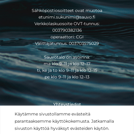
Sähköpostiosoitteet ovat muotoa
etunimi.sukunimi@sauvo.fi
Verkkolaskuosoite OVT-tunnus:
003790382136
operaattori: CGI
Välittäjätunnus: 003703575029
Sauvotalo on avoinna:
ma klo 9–11 ja klo 12–17
ti, ke ja to klo 9–11 ja klo 12–15
pe klo 9–11 ja klo 12–13
Yhteystiedot
Saavutettavuusseloste
Käytämme sivustollamme evästeitä
Tietosuojaseloste
parantaaksemme käyttökokemusta. Jatkamalla
Anna palautetta
sivuston käyttöä hyväksyt evästeiden käytön.