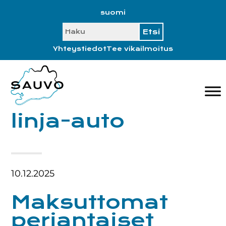
Hyppää
Hyppää
Hyppää
Hyppää
suomi
ensisijaiseen
pääsisältöön
ensisijaiseen
alatunnisteeseen
SEARCH
valikkoon
sivupalkkiin
Yhteystiedot
Tee vikailmoitus
linja-auto
10.12.2025
Maksuttomat
perjantaiset