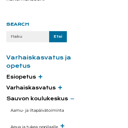
Ensisijainen
SEARCH
sivupalkki
Etsi
sivustolta:
Varhaiskasvatus ja
opetus
Esiopetus
Varhaiskasvatus
Sauvon koulukeskus
Aamu- ja iltapäivätoiminta
Apua ja tukea oppilaalle