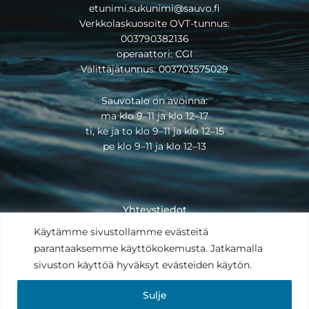
etunimi.sukunimi@sauvo.fi
Verkkolaskuosoite OVT-tunnus:
003790382136
operaattori: CGI
Välittäjätunnus: 003703575029
Sauvotalo on avoinna:
ma klo 9–11 ja klo 12–17
ti, ke ja to klo 9–11 ja klo 12–15
pe klo 9–11 ja klo 12–13
Yhteystiedot
Saavutettavuusseloste
Käytämme sivustollamme evästeitä
Tietosuojaseloste
parantaaksemme käyttökokemusta. Jatkamalla
Anna palautetta
sivuston käyttöä hyväksyt evästeiden käytön.
Copyright © 2025
Sulje