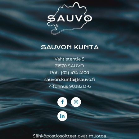
Footer
SAUVON KUNTA
Vahtistentie 5
21570 SAUVO
Puh:
(02) 474 4100
sauvon.kunta@sauvo.fi
Y-tunnus 9038213-6
Sähköpostiosoitteet ovat muotoa