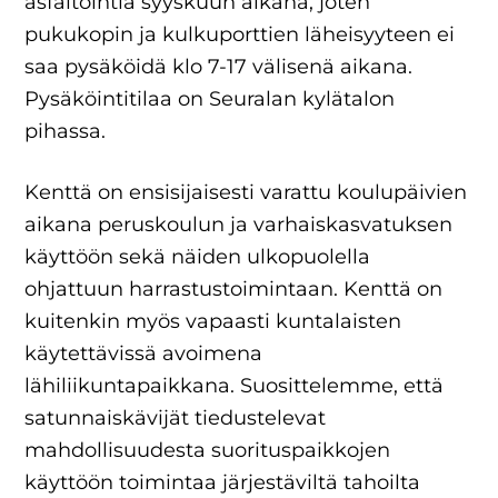
asfaltointia syyskuun aikana, joten
pukukopin ja kulkuporttien läheisyyteen ei
saa pysäköidä klo 7-17 välisenä aikana.
Pysäköintitilaa on Seuralan kylätalon
pihassa.
Kenttä on ensisijaisesti varattu koulupäivien
aikana peruskoulun ja varhaiskasvatuksen
käyttöön sekä näiden ulkopuolella
ohjattuun harrastustoimintaan. Kenttä on
kuitenkin myös vapaasti kuntalaisten
käytettävissä avoimena
lähiliikuntapaikkana. Suosittelemme, että
satunnaiskävijät tiedustelevat
mahdollisuudesta suorituspaikkojen
käyttöön toimintaa järjestäviltä tahoilta