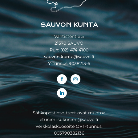
SAUVON KUNTA
Vahtistentie 5
21570 SAUVO
Puh:
(02) 474 4100
sauvon.kunta@sauvo.fi
Y-tunnus 9038213-6
Sähköpostiosoitteet ovat muotoa
etunimi.sukunimi@sauvo.fi
Verkkolaskuosoite OVT-tunnus:
003790382136