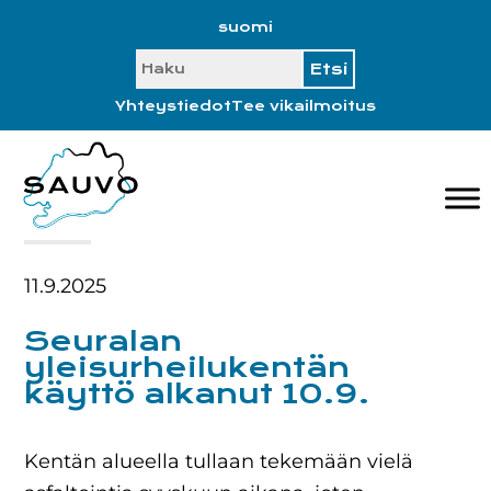
Hyppää
Hyppää
Hyppää
Hyppää
suomi
ensisijaiseen
pääsisältöön
ensisijaiseen
alatunnisteeseen
SEARCH
valikkoon
sivupalkkiin
Yhteystiedot
Tee vikailmoitus
11.9.2025
Seuralan
yleisurheilukentän
käyttö alkanut 10.9.
Kentän alueella tullaan tekemään vielä