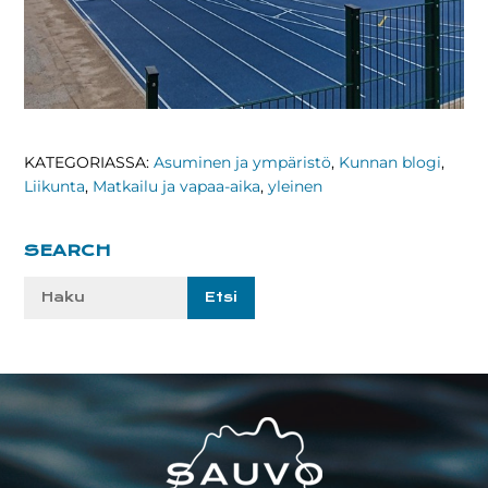
KATEGORIASSA:
Asuminen ja ympäristö
,
Kunnan blogi
,
Liikunta
,
Matkailu ja vapaa-aika
,
yleinen
Ensisijainen
SEARCH
sivupalkki
Etsi
sivustolta:
Footer