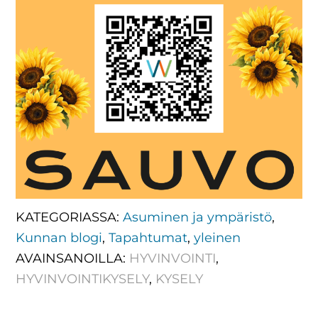
KATEGORIASSA:
Asuminen ja ympäristö
,
Kunnan blogi
,
Tapahtumat
,
yleinen
AVAINSANOILLA:
HYVINVOINTI
,
HYVINVOINTIKYSELY
,
KYSELY