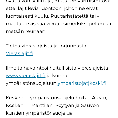
ovat aivan sallittuja, mutta on varmistettava,
ettei lajit leviä luontoon, johon ne eivät
luontaisesti kuulu. Puutarhajätettä tai -
maata ei siis saa viedä esimerkiksi pellon tai
metsän reunaan.
Tietoa vieraslajeista ja torjunnasta:
Vieraslajit.fi
Ilmoita havaintosi haitallisista vieraslajeista
www.vieraslajit.fi
ja kunnan
ympäristönsuojeluun
ymparisto(at)koski.fi
Kosken Tl ympäristönsuojelu hoitaa Auran,
Kosken Tl, Marttilan, Pöytyän ja Sauvon
kuntien ympäristönsuojelua.