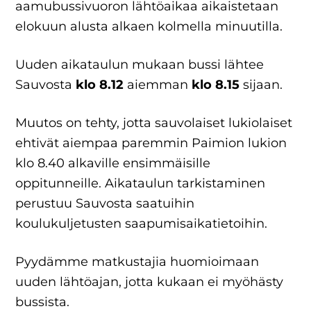
aamubussivuoron lähtöaikaa aikaistetaan
elokuun alusta alkaen kolmella minuutilla.
Uuden aikataulun mukaan bussi lähtee
Sauvosta
klo 8.12
aiemman
klo 8.15
sijaan.
Muutos on tehty, jotta sauvolaiset lukiolaiset
ehtivät aiempaa paremmin Paimion lukion
klo 8.40 alkaville ensimmäisille
oppitunneille. Aikataulun tarkistaminen
perustuu Sauvosta saatuihin
koulukuljetusten saapumisaikatietoihin.
Pyydämme matkustajia huomioimaan
uuden lähtöajan, jotta kukaan ei myöhästy
bussista.