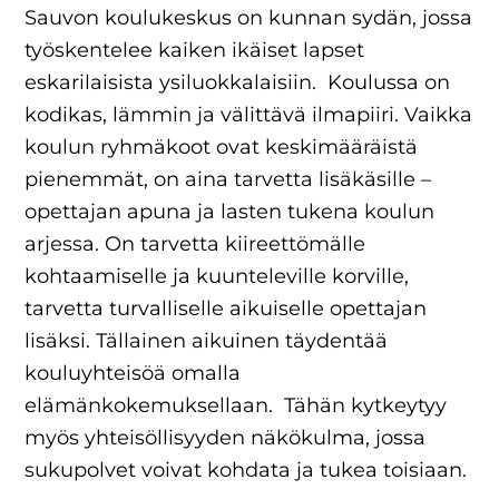
Sauvon koulukeskus on kunnan sydän, jossa
työskentelee kaiken ikäiset lapset
eskarilaisista ysiluokkalaisiin. Koulussa on
kodikas, lämmin ja välittävä ilmapiiri. Vaikka
koulun ryhmäkoot ovat keskimääräistä
pienemmät, on aina tarvetta lisäkäsille –
opettajan apuna ja lasten tukena koulun
arjessa. On tarvetta kiireettömälle
kohtaamiselle ja kuunteleville korville,
tarvetta turvalliselle aikuiselle opettajan
lisäksi. Tällainen aikuinen täydentää
kouluyhteisöä omalla
elämänkokemuksellaan. Tähän kytkeytyy
myös yhteisöllisyyden näkökulma, jossa
sukupolvet voivat kohdata ja tukea toisiaan.