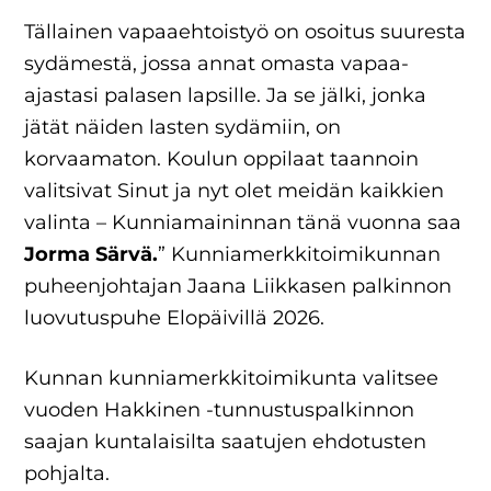
Tällainen vapaaehtoistyö on osoitus suuresta
sydämestä, jossa annat omasta vapaa-
ajastasi palasen lapsille. Ja se jälki, jonka
jätät näiden lasten sydämiin, on
korvaamaton. Koulun oppilaat taannoin
valitsivat Sinut ja nyt olet meidän kaikkien
valinta – Kunniamaininnan tänä vuonna saa
Jorma Särvä.
” Kunniamerkkitoimikunnan
puheenjohtajan Jaana Liikkasen palkinnon
luovutuspuhe Elopäivillä 2026.
Kunnan kunniamerkkitoimikunta valitsee
vuoden Hakkinen -tunnustuspalkinnon
saajan kuntalaisilta saatujen ehdotusten
pohjalta.