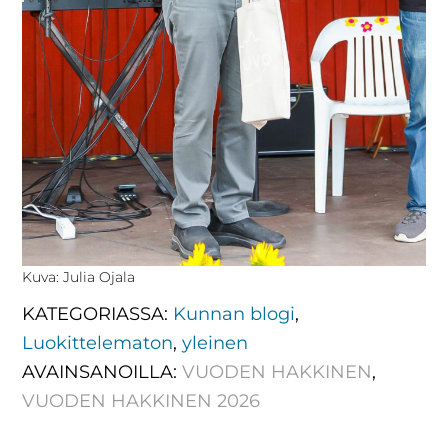
Kuva: Julia Ojala
KATEGORIASSA:
Kunnan blogi
,
Luokittelematon
,
yleinen
AVAINSANOILLA:
VUODEN HAKKINEN
,
VUODEN HAKKINEN 2026