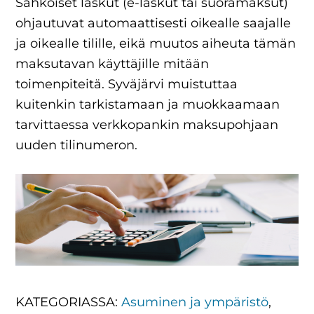
Sähköiset laskut (e-laskut tai suoramaksut)
ohjautuvat automaattisesti oikealle saajalle
ja oikealle tilille, eikä muutos aiheuta tämän
maksutavan käyttäjille mitään
toimenpiteitä. Syväjärvi muistuttaa
kuitenkin tarkistamaan ja muokkaamaan
tarvittaessa verkkopankin maksupohjaan
uuden tilinumeron.
KATEGORIASSA:
Asuminen ja ympäristö
,