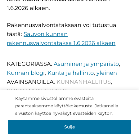
1.6.2026 alkaen.
Rakennusvalvontataksaan voi tutustua
tästä:
Sauvon kunnan
rakennusvalvontataksa 1.6.2026 alkaen
KATEGORIASSA:
Asuminen ja ympäristö
,
Kunnan blogi
,
Kunta ja hallinto
,
yleinen
AVAINSANOILLA:
KUNNANHALLITUS
,
KUNNANVALTUUSTO
,
Käytämme sivustollamme evästeitä
RAKENNUSJÄRJESTYS
,
TAKSA
parantaaksemme käyttökokemusta. Jatkamalla
sivuston käyttöä hyväksyt evästeiden käytön.
Sulje