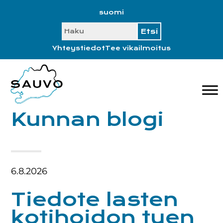
Hyppää
Hyppää
Hyppää
Hyppää
suomi
ensisijaiseen
pääsisältöön
ensisijaiseen
alatunnisteeseen
SEARCH
valikkoon
sivupalkkiin
Yhteystiedot
Tee vikailmoitus
Kunnan blogi
6.8.2026
Tiedote lasten
kotihoidon tuen