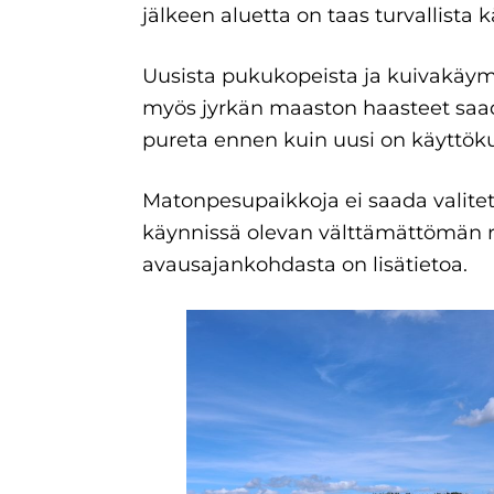
jälkeen aluetta on taas turvallista k
Uusista pukukopeista ja kuivakäy
myös jyrkän maaston haasteet saa
pureta ennen kuin uusi on käyttöku
Matonpesupaikkoja ei saada valitet
käynnissä olevan välttämättömän 
avausajankohdasta on lisätietoa.