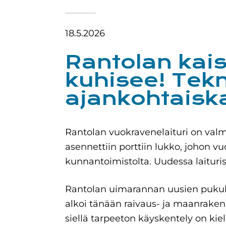
18.5.2026
Rantolan kais
kuhisee! Tek
ajankohtaisk
Rantolan vuokravenelaituri on val
asennettiin porttiin lukko, johon v
kunnantoimistolta. Uudessa laituri
Rantolan uimarannan uusien puku
alkoi tänään raivaus- ja maanraken
siellä tarpeeton käyskentely on kiel