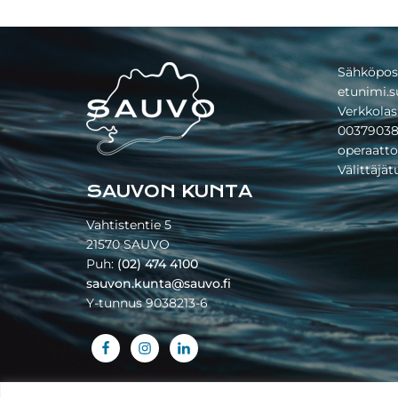
Footer
Sähköpos
etunimi.s
Verkkolas
00379038
operaatto
Välittäjä
SAUVON KUNTA
Vahtistentie 5
21570 SAUVO
Puh:
(02) 474 4100
sauvon.kunta@sauvo.fi
Y-tunnus 9038213-6