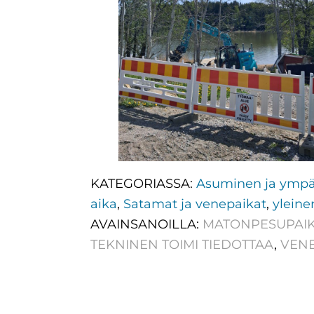
KATEGORIASSA:
Asuminen ja ympä
aika
,
Satamat ja venepaikat
,
yleine
AVAINSANOILLA:
MATONPESUPAIK
TEKNINEN TOIMI TIEDOTTAA
,
VENE