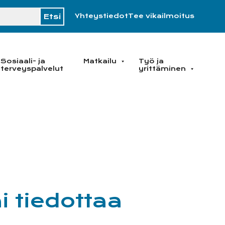
H
Yhteystiedot
Tee vikailmoitus
Sosiaali- ja
Matkailu
Työ ja
terveyspalvelut
yrittäminen
i tiedottaa