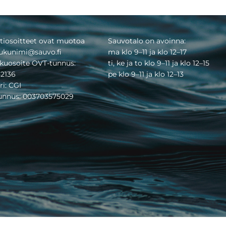
tiosoitteet ovat muotoa
Sauvotalo on avoinna:
ukunimi@sauvo.fi
ma klo 9–11 ja klo 12–17
kuosoite OVT-tunnus:
ti, ke ja to klo 9–11 ja klo 12–15
2136
pe klo 9–11 ja klo 12–13
ri: CGI
tunnus: 003703575029