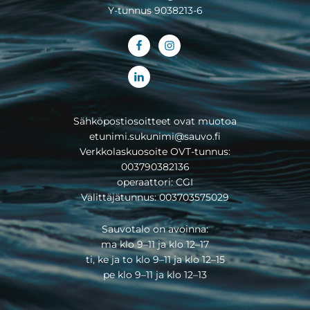
Y-tunnus 9038213-6
Sähköpostiosoitteet ovat muotoa
etunimi.sukunimi@sauvo.fi
Verkkolaskuosoite OVT-tunnus:
003790382136
operaattori: CGI
Välittäjätunnus: 003703575029
Sauvotalo on avoinna:
ma klo 9–11 ja klo 12–17
ti, ke ja to klo 9–11 ja klo 12–15
pe klo 9–11 ja klo 12–13