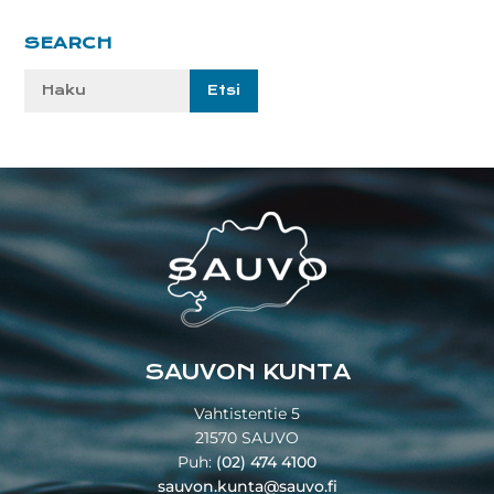
Ensisijainen
SEARCH
sivupalkki
Etsi
sivustolta:
Footer
SAUVON KUNTA
Vahtistentie 5
21570 SAUVO
Puh:
(02) 474 4100
sauvon.kunta@sauvo.fi