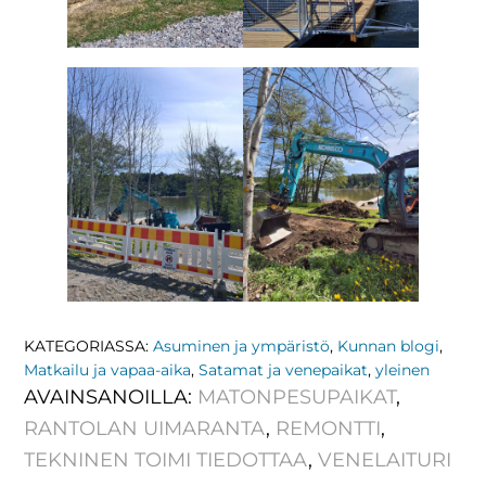
KATEGORIASSA:
Asuminen ja ympäristö
,
Kunnan blogi
,
Matkailu ja vapaa-aika
,
Satamat ja venepaikat
,
yleinen
AVAINSANOILLA:
MATONPESUPAIKAT
,
RANTOLAN UIMARANTA
,
REMONTTI
,
TEKNINEN TOIMI TIEDOTTAA
,
VENELAITURI