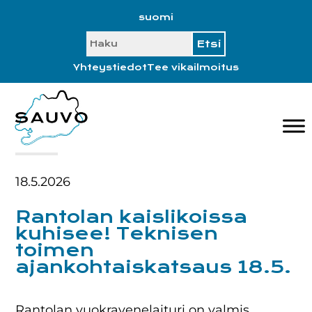
Hyppää
Hyppää
Hyppää
Hyppää
suomi
ensisijaiseen
pääsisältöön
ensisijaiseen
alatunnisteeseen
SEARCH
valikkoon
sivupalkkiin
Yhteystiedot
Tee vikailmoitus
18.5.2026
Rantolan kaislikoissa
kuhisee! Teknisen
toimen
ajankohtaiskatsaus 18.5.
Rantolan vuokravenelaituri on valmis