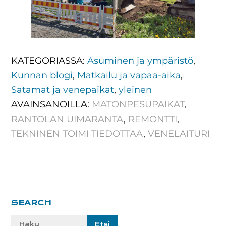
KATEGORIASSA:
Asuminen ja ympäristö
,
Kunnan blogi
,
Matkailu ja vapaa-aika
,
Satamat ja venepaikat
,
yleinen
AVAINSANOILLA:
MATONPESUPAIKAT
,
RANTOLAN UIMARANTA
,
REMONTTI
,
TEKNINEN TOIMI TIEDOTTAA
,
VENELAITURI
Ensisijainen
SEARCH
sivupalkki
Etsi