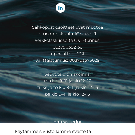
Sähköpostiosoitteet ovat muotoa
etunimi.sukunimi@sauvo.fi
Verkkolaskuosoite OVT-tunnus:
003790382136
operaattori: CGI
Välittäjätunnus: 003703575029
Sauvotalo on avoinna:
ma klo 9–11 ja klo 12–17
ti, ke ja to klo 9–11 ja klo 12–15
pe klo 9–11 ja klo 12–13
Yhteystiedot
Saavutettavuusseloste
Käytämme sivustollamme evästeitä
Tietosuojaseloste