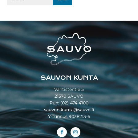
sivustolta:
Footer
SAUVON KUNTA
Vahtistentie 5
21570 SAUVO
Puh:
(02) 474 4100
sauvon.kunta@sauvo.fi
Y-tunnus 9038213-6