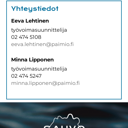
Yhteystiedot
Eeva Lehtinen
työvoimasuunnittelija
02 474 5108
eeva.lehtinen@paimio.fi
Minna Lipponen
työvoimasuunnittelija
02 474 5247
minna.lipponen@paimio.fi
Footer