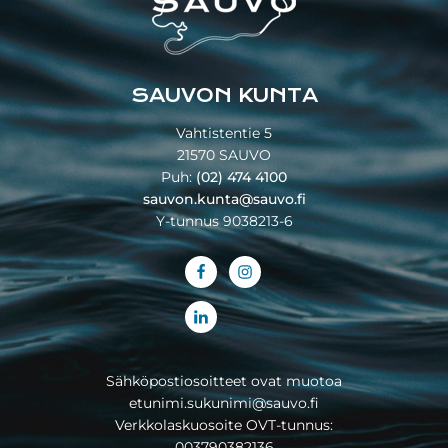
SAUVON KUNTA
Vahtistentie 5
21570 SAUVO
Puh:
(02) 474 4100
sauvon.kunta@sauvo.fi
Y-tunnus 9038213-6
Sähköpostiosoitteet ovat muotoa
etunimi.sukunimi@sauvo.fi
Verkkolaskuosoite OVT-tunnus:
003790382136