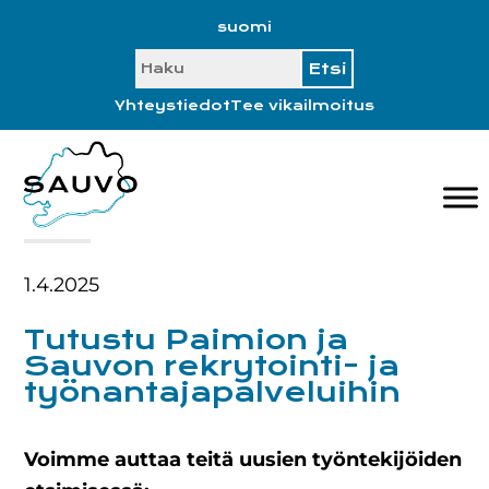
Hyppää
Hyppää
Hyppää
Hyppää
suomi
ensisijaiseen
pääsisältöön
ensisijaiseen
alatunnisteeseen
SEARCH
valikkoon
sivupalkkiin
Yhteystiedot
Tee vikailmoitus
1.4.2025
Tutustu Paimion ja
Sauvon rekrytointi- ja
työnantajapalveluihin
Voimme auttaa teitä uusien työntekijöiden