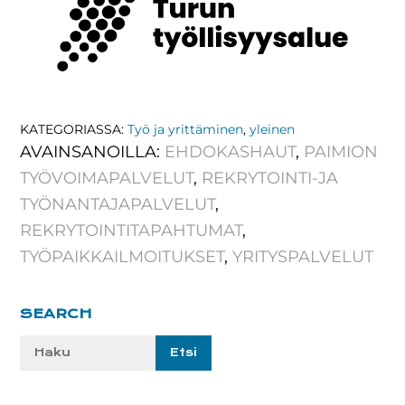
KATEGORIASSA:
Työ ja yrittäminen
,
yleinen
AVAINSANOILLA:
EHDOKASHAUT
,
PAIMION
TYÖVOIMAPALVELUT
,
REKRYTOINTI-JA
TYÖNANTAJAPALVELUT
,
REKRYTOINTITAPAHTUMAT
,
TYÖPAIKKAILMOITUKSET
,
YRITYSPALVELUT
Ensisijainen
SEARCH
sivupalkki
Etsi
sivustolta: