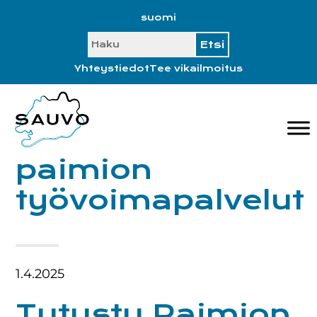
Hyppää
Hyppää
Hyppää
Hyppää
suomi
ensisijaiseen
pääsisältöön
ensisijaiseen
alatunnisteeseen
SEARCH
valikkoon
sivupalkkiin
Yhteystiedot
Tee vikailmoitus
paimion
työvoimapalvelut
1.4.2025
Tutustu Paimion