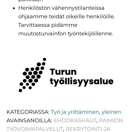
Henkilöstön vähennystilanteissa
ohjaamme teidät oikeille henkilöille.
Tarvittaessa pidämme
muutosturvainfon työntekijöillenne.
KATEGORIASSA:
Työ ja yrittäminen
,
yleinen
AVAINSANOILLA:
EHDOKASHAUT
,
PAIMION
TYÖVOIMAPALVELUT
,
REKRYTOINTI-JA