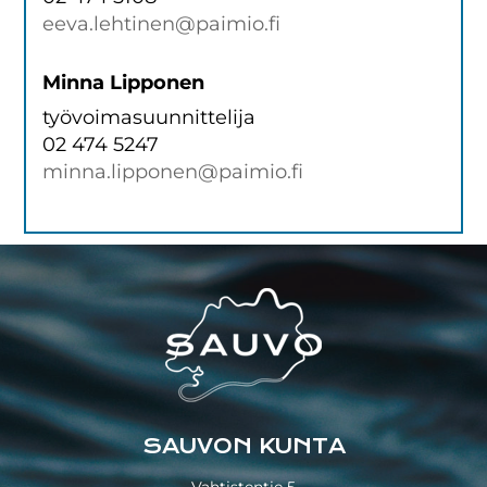
eeva.lehtinen@paimio.fi
Minna Lipponen
työvoimasuunnittelija
02 474 5247
minna.lipponen@paimio.fi
Footer
SAUVON KUNTA