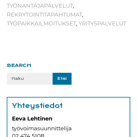
TYÖNANTAJAPALVELUT
,
REKRYTOINTITAPAHTUMAT
,
TYÖPAIKKAILMOITUKSET
,
YRITYSPALVELUT
Ensisijainen
SEARCH
sivupalkki
Etsi
sivustolta:
Yhteystiedot
Eeva Lehtinen
työvoimasuunnittelija
02 474 5108