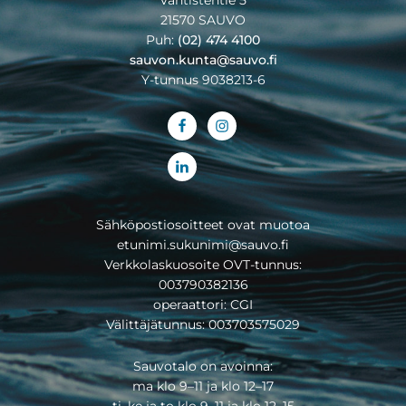
Vahtistentie 5
21570 SAUVO
Puh:
(02) 474 4100
sauvon.kunta@sauvo.fi
Y-tunnus 9038213-6
Sähköpostiosoitteet ovat muotoa
etunimi.sukunimi@sauvo.fi
Verkkolaskuosoite OVT-tunnus:
003790382136
operaattori: CGI
Välittäjätunnus: 003703575029
Sauvotalo on avoinna:
ma klo 9–11 ja klo 12–17