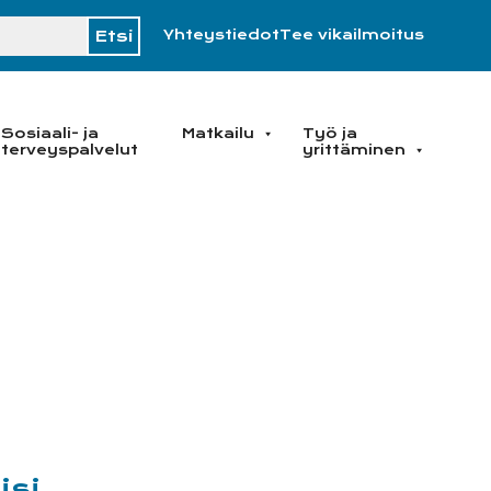
H
Yhteystiedot
Tee vikailmoitus
Sosiaali- ja
Matkailu
Työ ja
terveyspalvelut
yrittäminen
isi