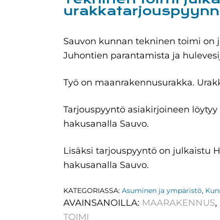
urakkatarjouspyyn
Sauvon kunnan tekninen toimi on j
Juhontien parantamista ja hulevesij
Työ on maanrakennusurakka. Urakka
Tarjouspyyntö asiakirjoineen löytyy
hakusanalla Sauvo.
Lisäksi tarjouspyyntö on julkaist
hakusanalla Sauvo.
KATEGORIASSA:
Asuminen ja ympäristö
,
Kun
AVAINSANOILLA:
MAARAKENNUS
,
TOIMI