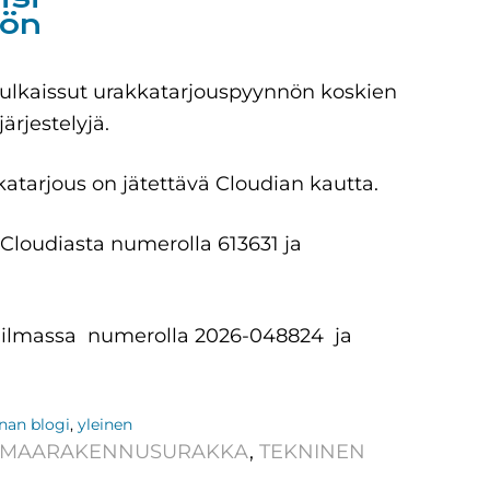
nön
ulkaissut urakkatarjouspyynnön koskien
ärjestelyjä.
tarjous on jätettävä Cloudian kautta.
 Cloudiasta numerolla 613631 ja
u Hilmassa numerolla 2026-048824 ja
nan blogi
,
yleinen
MAARAKENNUSURAKKA
,
TEKNINEN