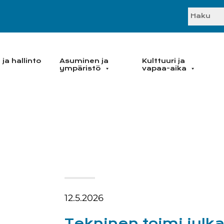
SEARC
ja hallinto
Asuminen ja
Kulttuuri ja
ympäristö
vapaa-aika
12.5.2026
Tekninen toimi julka