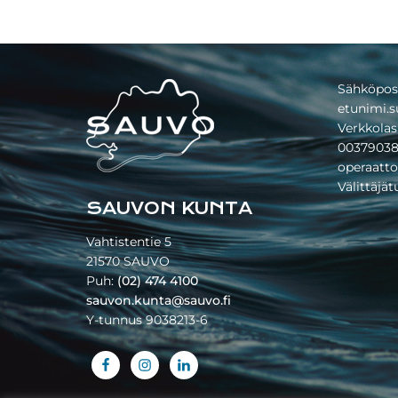
Footer
Sähköpos
etunimi.s
Verkkolas
00379038
operaatto
Välittäjä
SAUVON KUNTA
Vahtistentie 5
21570 SAUVO
Puh:
(02) 474 4100
sauvon.kunta@sauvo.fi
Y-tunnus 9038213-6