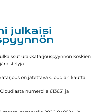
i julkaisi
uspyynnön
ulkaissut urakkatarjouspyynnön koskien
ärjestelyjä.
tarjous on jätettävä Cloudian kautta.
 Cloudiasta numerolla 613631 ja