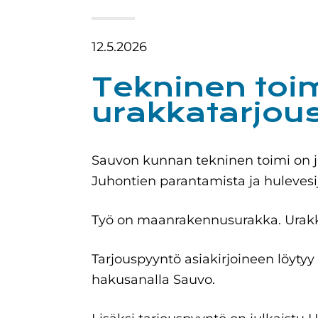
12.5.2026
Tekninen toim
urakkatarjo
Sauvon kunnan tekninen toimi on j
Juhontien parantamista ja hulevesij
Työ on maanrakennusurakka. Urakka
Tarjouspyyntö asiakirjoineen löytyy
hakusanalla Sauvo.