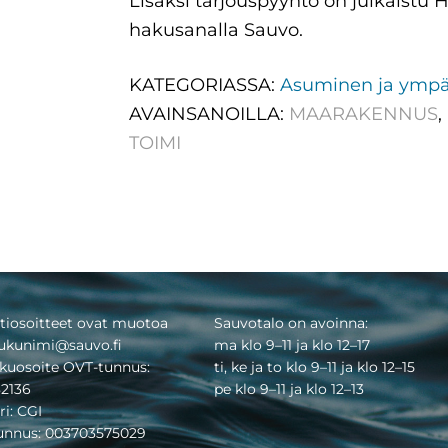
Lisäksi tarjouspyyntö on julkaist
hakusanalla Sauvo.
KATEGORIASSA:
Asuminen ja ympä
AVAINSANOILLA:
MAARAKENNUS
,
TOIMI
tiosoitteet ovat muotoa
Sauvotalo on avoinna:
ukunimi@sauvo.fi
ma klo 9–11 ja klo 12–17
kuosoite OVT-tunnus:
ti, ke ja to klo 9–11 ja klo 12–15
2136
pe klo 9–11 ja klo 12–13
ri: CGI
tunnus: 003703575029