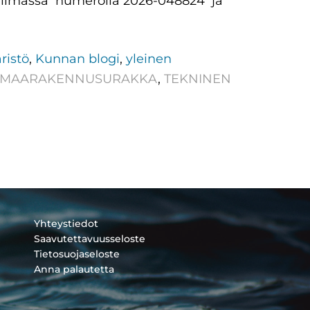
u Hilmassa numerolla 2026-048824 ja
ristö
,
Kunnan blogi
,
yleinen
MAARAKENNUSURAKKA
,
TEKNINEN
Yhteystiedot
Saavutettavuusseloste
Tietosuojaseloste
Anna palautetta