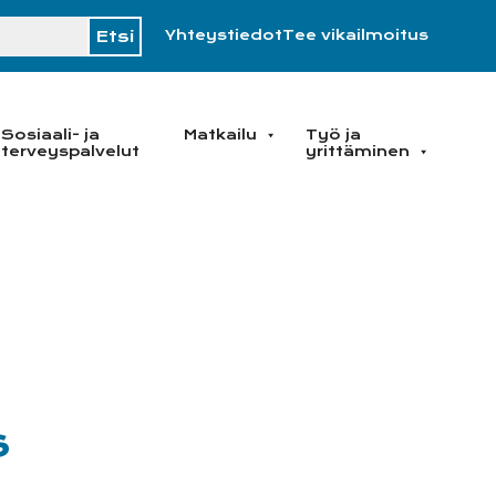
H
Yhteystiedot
Tee vikailmoitus
Sosiaali- ja
Matkailu
Työ ja
terveyspalvelut
yrittäminen
s