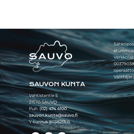
Footer
Sähköpos
etunimi.s
Verkkolas
00379038
operaatto
Välittäjä
SAUVON KUNTA
Vahtistentie 5
21570 SAUVO
Puh:
(02) 474 4100
sauvon.kunta@sauvo.fi
Y-tunnus 9038213-6