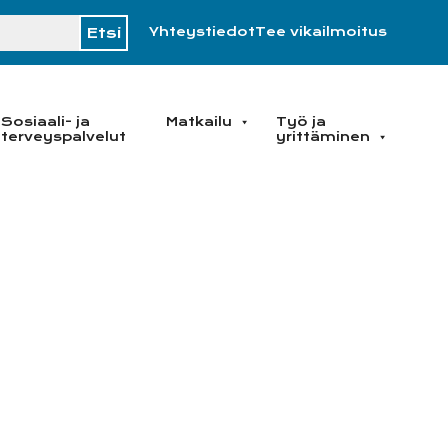
H
Yhteystiedot
Tee vikailmoitus
Sosiaali- ja
Matkailu
Työ ja
terveyspalvelut
yrittäminen