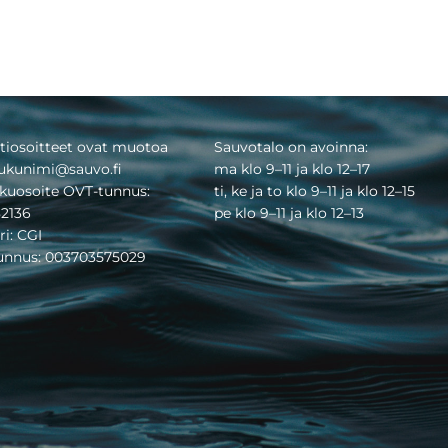
tiosoitteet ovat muotoa
Sauvotalo on avoinna:
ukunimi@sauvo.fi
ma klo 9–11 ja klo 12–17
kuosoite OVT-tunnus:
ti, ke ja to klo 9–11 ja klo 12–15
2136
pe klo 9–11 ja klo 12–13
ri: CGI
tunnus: 003703575029