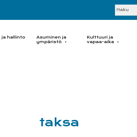
SEARC
ja hallinto
Asuminen ja
Kulttuuri ja
ympäristö
vapaa-aika
taksa