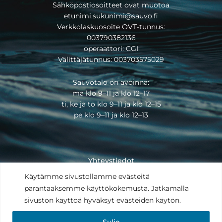
Sähköpostiosoitteet ovat muotoa
etunimi.sukunimi@sauvo.fi
Verkkolaskuosoite OVT-tunnus:
003790382136
operaattori: CGI
Välittäjätunnus: 003703575029
Sauvotalo on avoinna:
ma klo 9–11 ja klo 12–17
ti, ke ja to klo 9–11 ja klo 12–15
pe klo 9–11 ja klo 12–13
Yhteystiedot
Saavutettavuusseloste
Käytämme sivustollamme evästeitä
Tietosuojaseloste
parantaaksemme käyttökokemusta. Jatkamalla
Anna palautetta
sivuston käyttöä hyväksyt evästeiden käytön.
Copyright © 2025
Sulje