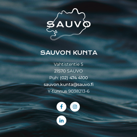
Footer
SAUVON KUNTA
Vahtistentie 5
21570 SAUVO
Puh:
(02) 474 4100
sauvon.kunta@sauvo.fi
Y-tunnus 9038213-6