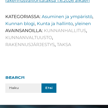
rakennusvalvontataksa 1.6.2026 alkaen
KATEGORIASSA:
Asuminen ja ympäristö
,
Kunnan blogi
,
Kunta ja hallinto
,
yleinen
AVAINSANOILLA:
KUNNANHALLITUS
,
KUNNANVALTUUSTO
,
RAKENNUSJÄRJESTYS
,
TAKSA
Ensisijainen
SEARCH
sivupalkki
Etsi
sivustolta: