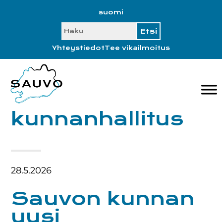
Hyppää
Hyppää
Hyppää
Hyppää
suomi
ensisijaiseen
pääsisältöön
ensisijaiseen
alatunnisteeseen
SEARCH
valikkoon
sivupalkkiin
Yhteystiedot
Tee vikailmoitus
kunnanhallitus
28.5.2026
Sauvon kunnan
uusi