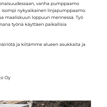
konaisuudessaan, vanha pumppaamo
usi isompi nykyaikainen linjapumppaamo.
tua maaliskuun loppuun mennessä. Työ
ana työnä käyttäen paikallisia
äiriötä ja kiitämme alueen asukkaita ja
to Oy