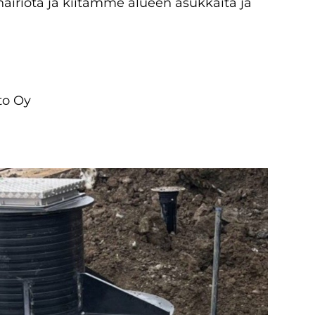
äiriötä ja kiitämme alueen asukkaita ja
to Oy