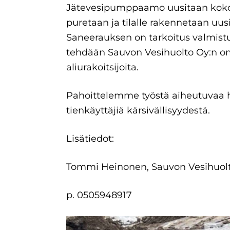
Jätevesipumppaamo uusitaan ko
puretaan ja tilalle rakennetaan u
Saneerauksen on tarkoitus valmis
tehdään Sauvon Vesihuolto Oy:n om
aliurakoitsijoita.
Pahoittelemme työstä aiheutuvaa h
tienkäyttäjiä kärsivällisyydestä.
Lisätiedot:
Tommi Heinonen, Sauvon Vesihuol
p. 0505948917