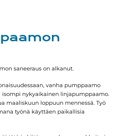
ppaamon
on saneeraus on alkanut.
konaisuudessaan, vanha pumppaamo
usi isompi nykyaikainen linjapumppaamo.
tua maaliskuun loppuun mennessä. Työ
ana työnä käyttäen paikallisia