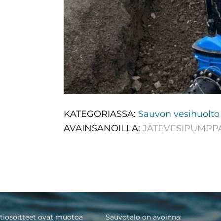
KATEGORIASSA:
Sauvon vesihuolto
AVAINSANOILLA:
JÄTEVESIPUMP
tiosoitteet ovat muotoa
Sauvotalo on avoinna: