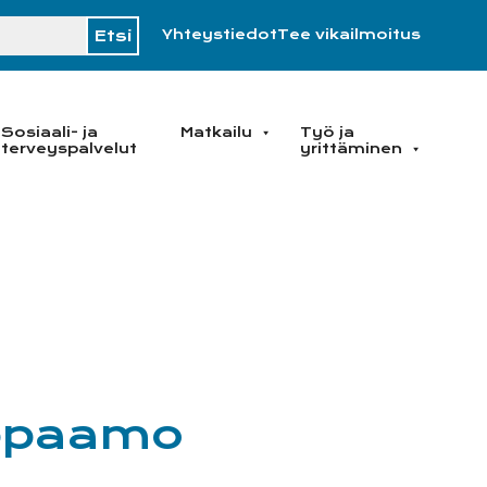
H
Yhteystiedot
Tee vikailmoitus
Sosiaali- ja
Matkailu
Työ ja
terveyspalvelut
yrittäminen
ppaamo