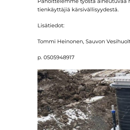
Pahoittelemme työstä aiheutuvaa h
tienkäyttäjiä kärsivällisyydestä.
Lisätiedot:
Tommi Heinonen, Sauvon Vesihuol
p. 0505948917