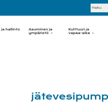
SEARC
ja hallinto
Asuminen ja
Kulttuuri ja
ympäristö
vapaa-aika
jätevesipum