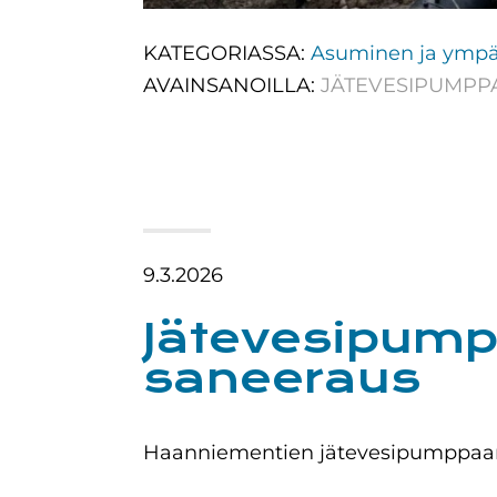
KATEGORIASSA:
Asuminen ja ympä
AVAINSANOILLA:
JÄTEVESIPUMP
9.3.2026
Jätevesipum
saneeraus
Haanniementien jätevesipumppaam