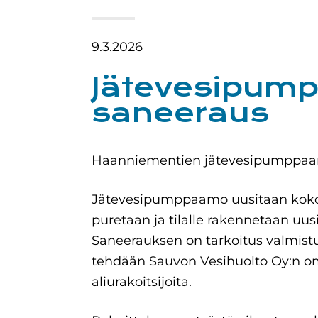
9.3.2026
Jätevesipum
saneeraus
Haanniementien jätevesipumppaam
Jätevesipumppaamo uusitaan ko
puretaan ja tilalle rakennetaan u
Saneerauksen on tarkoitus valmis
tehdään Sauvon Vesihuolto Oy:n om
aliurakoitsijoita.