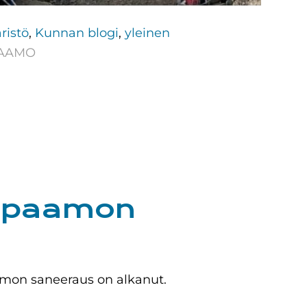
ristö
,
Kunnan blogi
,
yleinen
PAAMO
ppaamon
on saneeraus on alkanut.