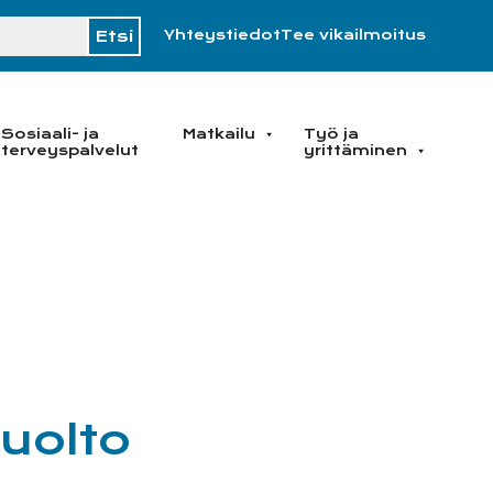
H
Yhteystiedot
Tee vikailmoitus
Sosiaali- ja
Matkailu
Työ ja
terveyspalvelut
yrittäminen
uolto