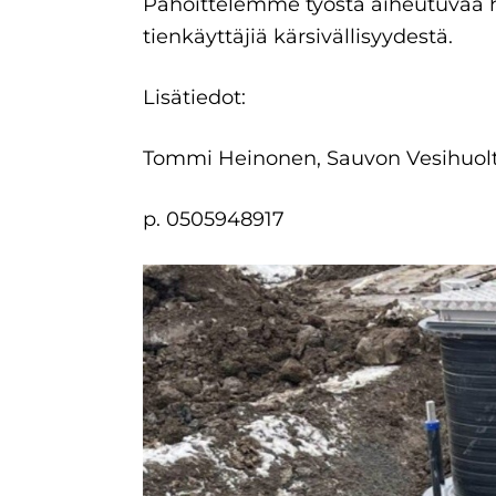
Pahoittelemme työstä aiheutuvaa h
tienkäyttäjiä kärsivällisyydestä.
Lisätiedot:
Tommi Heinonen, Sauvon Vesihuol
p. 0505948917