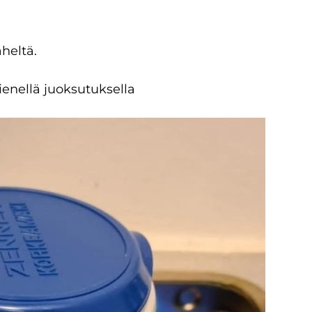
heltä.
ienellä juoksutuksella