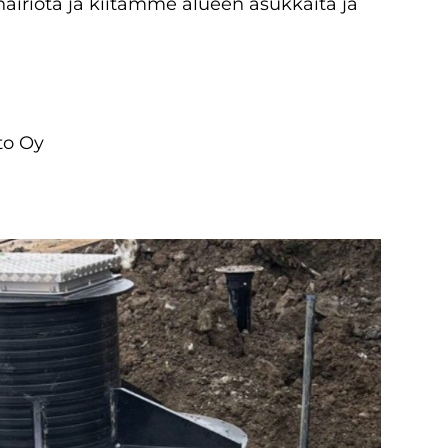
äiriötä ja kiitämme alueen asukkaita ja
to Oy