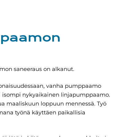
ppaamon
on saneeraus on alkanut.
konaisuudessaan, vanha pumppaamo
usi isompi nykyaikainen linjapumppaamo.
tua maaliskuun loppuun mennessä. Työ
ana työnä käyttäen paikallisia