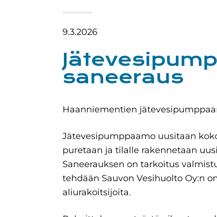
9.3.2026
Jätevesipum
saneeraus
Haanniementien jätevesipumppaam
Jätevesipumppaamo uusitaan ko
puretaan ja tilalle rakennetaan u
Saneerauksen on tarkoitus valmis
tehdään Sauvon Vesihuolto Oy:n om
aliurakoitsijoita.