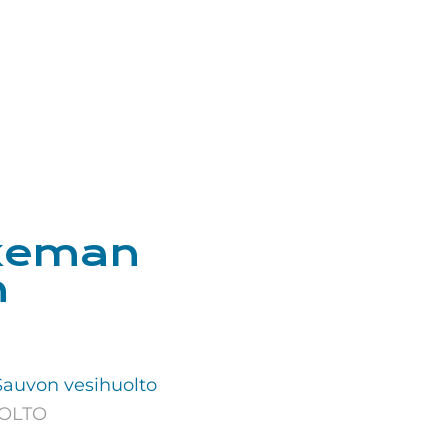
ukeman
n
Sauvon vesihuolto
OLTO