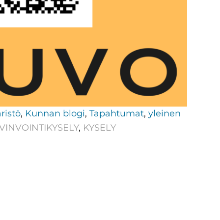
ristö
,
Kunnan blogi
,
Tapahtumat
,
yleinen
VINVOINTIKYSELY
,
KYSELY