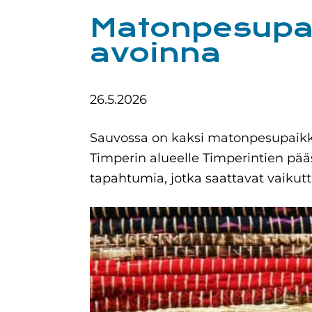
Matonpesupai
avoinna
26.5.2026
Sauvossa on kaksi matonpesupaikka
Timperin alueelle Timperintien pää
tapahtumia, jotka saattavat vaiku