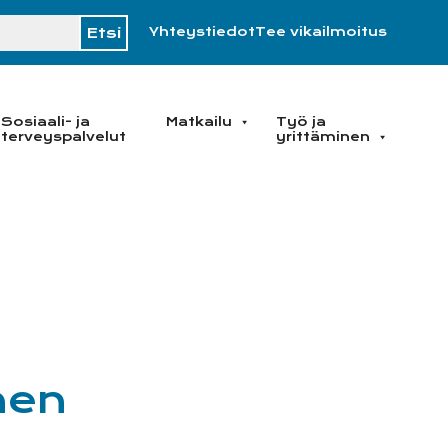
H
Yhteystiedot
Tee vikailmoitus
Sosiaali- ja
Matkailu
Työ ja
terveyspalvelut
yrittäminen
nen