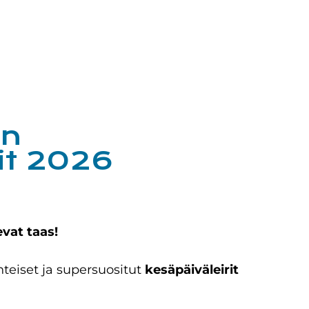
en
it 2026
vat taas!
nteiset ja supersuositut
kesäpäiväleirit