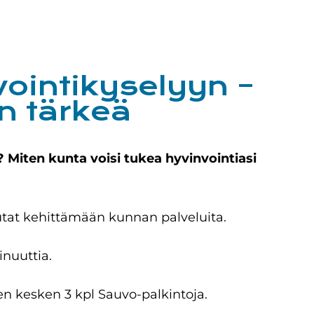
ointikyselyyn –
on tärkeä
? Miten kunta voisi tukea hyvinvointiasi
utat kehittämään kunnan palveluita.
nuuttia.
n kesken 3 kpl Sauvo-palkintoja.