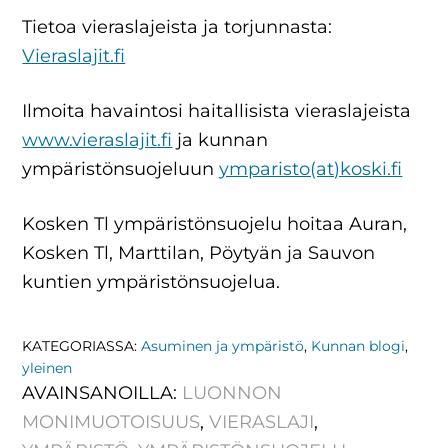
Tietoa vieraslajeista ja torjunnasta:
Vieraslajit.fi
Ilmoita havaintosi haitallisista vieraslajeista
www.vieraslajit.fi
ja kunnan
ympäristönsuojeluun
ymparisto(at)koski.fi
Kosken Tl ympäristönsuojelu hoitaa Auran,
Kosken Tl, Marttilan, Pöytyän ja Sauvon
kuntien ympäristönsuojelua.
KATEGORIASSA:
Asuminen ja ympäristö
,
Kunnan blogi
,
yleinen
AVAINSANOILLA:
LUONNON
MONIMUOTOISUUS
,
VIERASLAJI
,