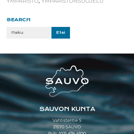
YMPÄRISTÖ
,
YMPÄRISTÖNSUOJELU
Ensisijainen
SEARCH
sivupalkki
Etsi
sivustolta:
Footer
SAUVON KUNTA
Vahtistentie 5
21570 SAUVO
Puh:
(02) 474 4100