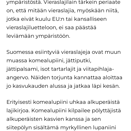
ympäristöstä. Vieraslajilain tärkein periaate
on, että mitään vieraslajia, myöskään niitä,
jotka eivät kuulu EU:n tai kansalliseen
vieraslajiluetteloon, ei saa päästää
leviämään ympäristöön.
Suomessa esiintyviä vieraslajeja ovat muun
muassa komealupiini, jättiputki,
jättipalsami, isot tartarlajit ja viitapihlaja-
angervo. Näiden torjunta kannattaa aloittaa
jo kasvukauden alussa ja jatkaa läpi kesän.
Erityisesti komealupiini uhkaa alkuperäistä
lajikirjoa. Komealupiini kilpailee pölyttäjistä
alkuperäisten kasvien kanssa ja sen
siitepölyn sisältämä myrkyllinen lupaniini