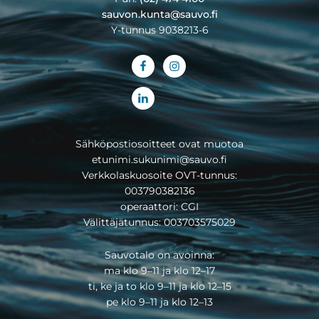
sauvon.kunta@sauvo.fi
Y-tunnus 9038213-6
Sähköpostiosoitteet ovat muotoa
etunimi.sukunimi@sauvo.fi
Verkkolaskuosoite OVT-tunnus:
003790382136
operaattori: CGI
Välittäjätunnus: 003703575029
Sauvotalo on avoinna:
ma klo 9–11 ja klo 12–17
ti, ke ja to klo 9–11 ja klo 12–15
pe klo 9–11 ja klo 12–13