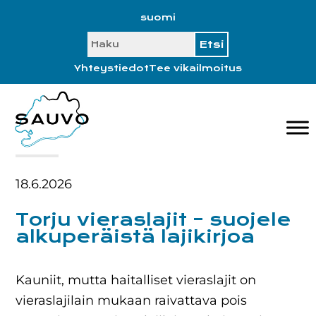
Hyppää
Hyppää
Hyppää
Hyppää
suomi
ensisijaiseen
pääsisältöön
ensisijaiseen
alatunnisteeseen
SEARCH
valikkoon
sivupalkkiin
Yhteystiedot
Tee vikailmoitus
18.6.2026
Torju vieraslajit – suojele
alkuperäistä lajikirjoa
Kauniit, mutta haitalliset vieraslajit on
vieraslajilain mukaan raivattava pois