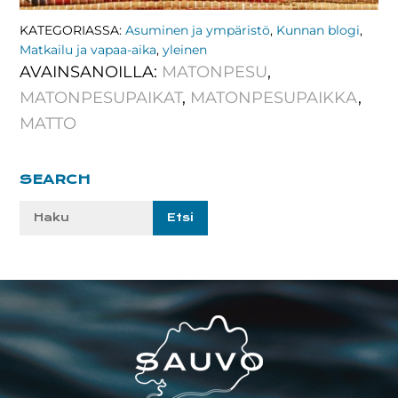
KATEGORIASSA:
Asuminen ja ympäristö
,
Kunnan blogi
,
Matkailu ja vapaa-aika
,
yleinen
AVAINSANOILLA:
MATONPESU
,
MATONPESUPAIKAT
,
MATONPESUPAIKKA
,
MATTO
Ensisijainen
SEARCH
sivupalkki
Etsi
sivustolta:
Footer