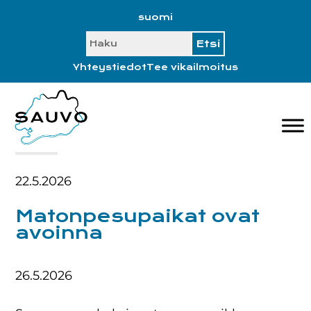
Hyppää
Hyppää
Hyppää
Hyppää
suomi
ensisijaiseen
pääsisältöön
ensisijaiseen
alatunnisteeseen
SEARCH
valikkoon
sivupalkkiin
Yhteystiedot
Tee vikailmoitus
22.5.2026
Matonpesupaikat ovat
avoinna
26.5.2026