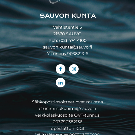
SAUVON KUNTA
Vahtistentie 5
21570 SAUVO
Puh:
(02) 474 4100
sauvon.kunta@sauvo.fi
Y-tunnus 9038213-6
Sähköpostiosoitteet ovat muotoa
etunimi.sukunimi@sauvo.fi
Verkkolaskuosoite OVT-tunnus:
003790382136
operaattori: CGI
Välittäjätunnus: 003703575029