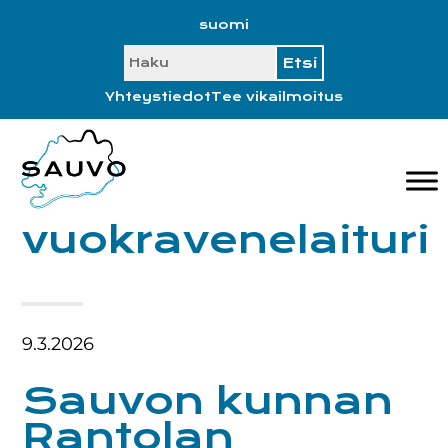
Hyppää
Hyppää
Hyppää
Hyppää
suomi
ensisijaiseen
pääsisältöön
ensisijaiseen
alatunnisteeseen
SEARCH
valikkoon
sivupalkkiin
Yhteystiedot
Tee vikailmoitus
vuokravenelaituri
9.3.2026
Sauvon kunnan
Rantolan