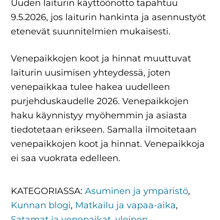
Uuden laiturin käyttöönotto tapahtuu
9.5.2026, jos laiturin hankinta ja asennustyöt
etenevät suunnitelmien mukaisesti.
Venepaikkojen koot ja hinnat muuttuvat
laiturin uusimisen yhteydessä, joten
venepaikkaa tulee hakea uudelleen
purjehduskaudelle 2026. Venepaikkojen
haku käynnistyy myöhemmin ja asiasta
tiedotetaan erikseen. Samalla ilmoitetaan
venepaikkojen koot ja hinnat.
Venepaikkoja
ei saa vuokrata edelleen.
KATEGORIASSA:
Asuminen ja ympäristö
,
Kunnan blogi
,
Matkailu ja vapaa-aika
,
Satamat ja venepaikat
,
yleinen