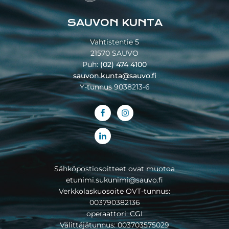
SAUVON KUNTA
Vahtistentie 5
21570 SAUVO
Puh:
(02) 474 4100
sauvon.kunta@sauvo.fi
Y-tunnus 9038213-6
Sähköpostiosoitteet ovat muotoa
etunimi.sukunimi@sauvo.fi
Verkkolaskuosoite OVT-tunnus:
003790382136
operaattori: CGI
Välittäjätunnus: 003703575029