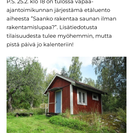
P.S. 25.2. klo 18 on tulossa vapaa-
ajantoimikunnan järjestämä etäluento
aiheesta ”Saanko rakentaa saunan ilman
rakentamislupaa?”. Lisätiedotusta
tilaisuudesta tulee myöhemmin, mutta
pistä päivä jo kalenteriin!