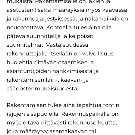
mukaista. Rakentamiselle on lakien ja
asetusten lisäksi määräyksiä myös kaavassa
ja rakennusjärjestyksessä, ja näitä kaikkia on
noudatettava. Kohteella tulee aina olla
pätevä suunnittelija ja kelpoiset
suunnitelmat. Vastaisuudessa
rakennuttajalla itsellään on velvollisuus
huolehtia riittävän osaamisen ja
asiantuntijoiden hankkimisesta ja
rakentamisen lain-, kaavan- ja
säädöstenmukaisuudesta.
Rakentamisen tulee aina tapahtua tontin
rajojen sisäpuolella. Rakennuspaikalla on
myös oltava riittävästi rakennusoikeutta,
joka määräytyy asemakaavan tai