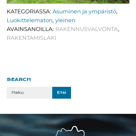
KATEGORIASSA:
Asuminen ja ympäristö
,
Luokittelematon
,
yleinen
AVAINSANOILLA:
RAKENNUSVALVONTA
,
RAKENTAMISLAKI
Ensisijainen
SEARCH
sivupalkki
Etsi
sivustolta:
Footer