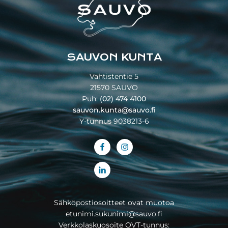
SAUVON KUNTA
Vahtistentie 5
21570 SAUVO
Puh:
(02) 474 4100
sauvon.kunta@sauvo.fi
Y-tunnus 9038213-6
Sähköpostiosoitteet ovat muotoa
etunimi.sukunimi@sauvo.fi
Verkkolaskuosoite OVT-tunnus: