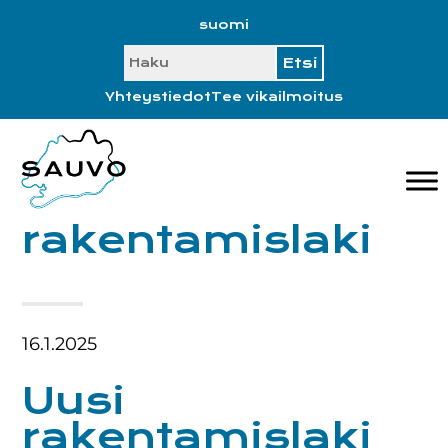
Hyppää
Hyppää
Hyppää
Hyppää
suomi
ensisijaiseen
pääsisältöön
ensisijaiseen
alatunnisteeseen
SEARCH
valikkoon
sivupalkkiin
Yhteystiedot
Tee vikailmoitus
rakentamislaki
16.1.2025
Uusi
rakentamislaki