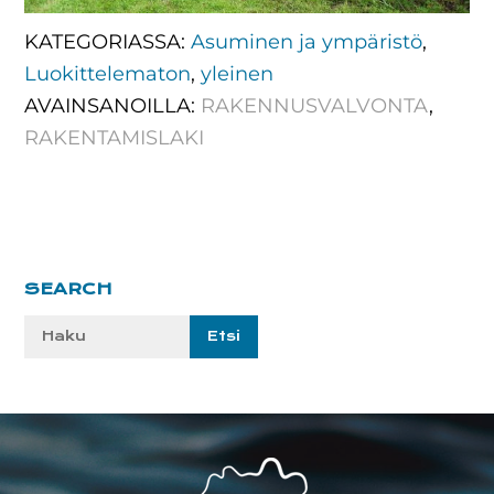
KATEGORIASSA:
Asuminen ja ympäristö
,
Luokittelematon
,
yleinen
AVAINSANOILLA:
RAKENNUSVALVONTA
,
RAKENTAMISLAKI
Ensisijainen
SEARCH
sivupalkki
Etsi
sivustolta:
Footer