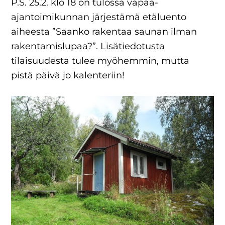
P.S. 25.2. klo 18 on tulossa vapaa-
ajantoimikunnan järjestämä etäluento
aiheesta ”Saanko rakentaa saunan ilman
rakentamislupaa?”. Lisätiedotusta
tilaisuudesta tulee myöhemmin, mutta
pistä päivä jo kalenteriin!