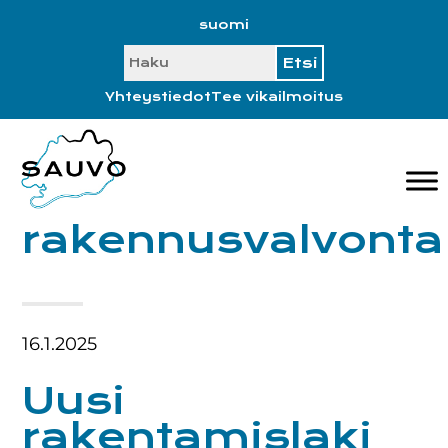
Hyppää
Hyppää
Hyppää
Hyppää
suomi
ensisijaiseen
pääsisältöön
ensisijaiseen
alatunnisteeseen
SEARCH
valikkoon
sivupalkkiin
Yhteystiedot
Tee vikailmoitus
rakennusvalvonta
16.1.2025
Uusi
rakentamislaki