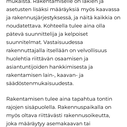
mukaista. Rakentamiselle on lakien ja
asetusten lisäksi määräyksiä myös kaavassa
ja rakennusjärjestyksessä, ja näitä kaikkia on
noudatettava. Kohteella tulee aina olla
pätevä suunnittelija ja kelpoiset
suunnitelmat. Vastaisuudessa
rakennuttajalla itsellään on velvollisuus
huolehtia riittävän osaamisen ja
asiantuntijoiden hankkimisesta ja
rakentamisen lain-, kaavan- ja
säädöstenmukaisuudesta.
Rakentamisen tulee aina tapahtua tontin
rajojen sisäpuolella. Rakennuspaikalla on
myös oltava riittävästi rakennusoikeutta,
joka määräytyy asemakaavan tai