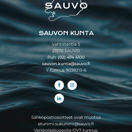
SAUVON KUNTA
Vahtistentie 5
21570 SAUVO
Puh:
(02) 474 4100
sauvon.kunta@sauvo.fi
Y-tunnus 9038213-6
Sähköpostiosoitteet ovat muotoa
etunimi.sukunimi@sauvo.fi
Verkkolaskuosoite OVT-tunnus: