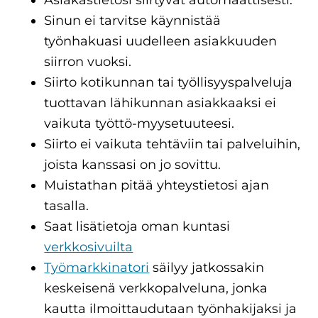
Asiakastietosi siirtyvät automaattisesti.
Sinun ei tarvitse käynnistää
työnhakuasi uudelleen asiakkuuden
siirron vuoksi.
Siirto kotikunnan tai työllisyyspalveluja
tuottavan lähikunnan asiakkaaksi ei
vaikuta työttö-myysetuuteesi.
Siirto ei vaikuta tehtäviin tai palveluihin,
joista kanssasi on jo sovittu.
Muistathan pitää yhteystietosi ajan
tasalla.
Saat lisätietoja oman kuntasi
verkkosivuilta
Työmarkkinatori
säilyy jatkossakin
keskeisenä verkkopalveluna, jonka
kautta ilmoittaudutaan työnhakijaksi ja