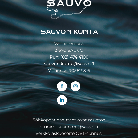
SAUVON KUNTA
Vahtistentie 5
21570 SAUVO
Puh:
(02) 474 4100
sauvon.kunta@sauvo.fi
Y-tunnus 9038213-6
Sähköpostiosoitteet ovat muotoa
etunimi.sukunimi@sauvo.fi
Verkkolaskuosoite OVT-tunnus: