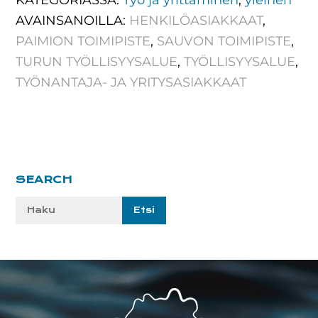
KATEGORIASSA:
Työ ja yrittäminen
,
yleinen
AVAINSANOILLA:
HENKILÖASIAKKAAT
,
PAIMION TOIMIPISTE
,
SAUVON TOIMIPISTE
,
TURUN TYÖLLISYYSALUE
,
TYÖLLISYYSALUE
,
TYÖNANTAJA- JA YRITYSASIAKKAAT
Ensisijainen
SEARCH
sivupalkki
Etsi
sivustolta:
Footer