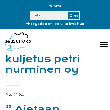
Hyppää
Hyppää
Hyppää
Hyppää
suomi
ensisijaiseen
pääsisältöön
ensisijaiseen
alatunnisteeseen
SEARCH
valikkoon
sivupalkkiin
Yhteystiedot
Tee vikailmoitus
kuljetus petri
nurminen oy
8.4.2024
” Ajetaan