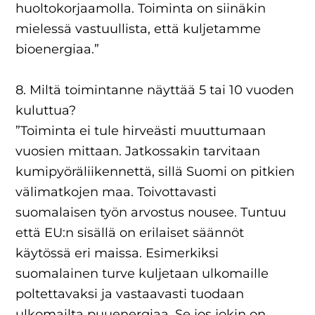
huoltokorjaamolla. Toiminta on siinäkin
mielessä vastuullista, että kuljetamme
bioenergiaa.”
8. Miltä toimintanne näyttää 5 tai 10 vuoden
kuluttua?
”Toiminta ei tule hirveästi muuttumaan
vuosien mittaan. Jatkossakin tarvitaan
kumipyöräliikennettä, sillä Suomi on pitkien
välimatkojen maa. Toivottavasti
suomalaisen työn arvostus nousee. Tuntuu
että EU:n sisällä on erilaiset säännöt
käytössä eri maissa. Esimerkiksi
suomalainen turve kuljetaan ulkomaille
poltettavaksi ja vastaavasti tuodaan
ulkomailta puuenergiaa. Se jos jokin on