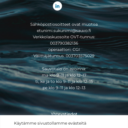
Sähköpostiosoitteet ovat muotoa
etunimi.sukunimi@sauvo.fi
Verkkolaskuosoite OVT-tunnus:
003790382136
operaattori: CGI
Välittäjätunnus: 003703575029
Sauvotalo on avoinna:
ma klo 9–11 ja klo 12–17
ti, ke ja to klo 9–11 ja klo 12–15
pe klo 9–11 ja klo 12–13
Yhteystiedot
Saavutettavuusseloste
Käytämme sivustollamme evästeitä
Tietosuojaseloste