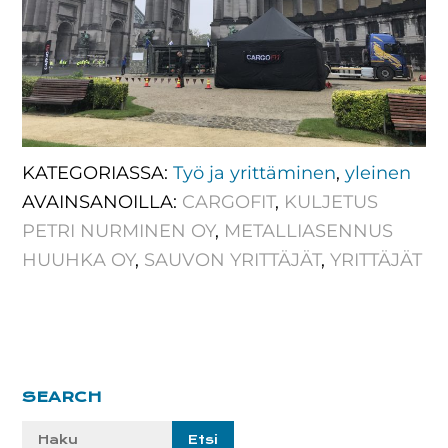
KATEGORIASSA:
Työ ja yrittäminen
,
yleinen
AVAINSANOILLA:
CARGOFIT
,
KULJETUS
PETRI NURMINEN OY
,
METALLIASENNUS
HUUHKA OY
,
SAUVON YRITTÄJÄT
,
YRITTÄJÄT
Ensisijainen
SEARCH
sivupalkki
Etsi