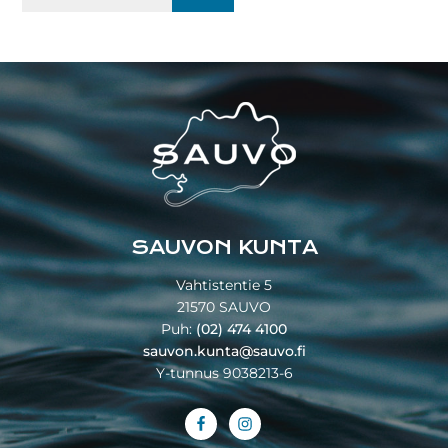
sivustolta:
Footer
SAUVON KUNTA
Vahtistentie 5
21570 SAUVO
Puh:
(02) 474 4100
sauvon.kunta@sauvo.fi
Y-tunnus 9038213-6