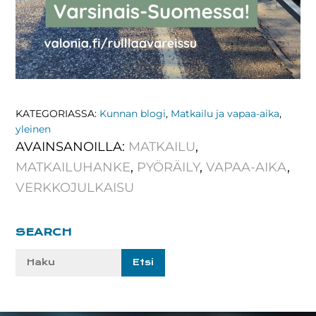
KATEGORIASSA:
Kunnan blogi
,
Matkailu ja vapaa-aika
,
yleinen
AVAINSANOILLA:
MATKAILU
,
MATKAILUHANKE
,
PYÖRÄILY
,
VAPAA-AIKA
,
VERKKOJULKAISU
Ensisijainen
SEARCH
sivupalkki
Etsi
sivustolta: