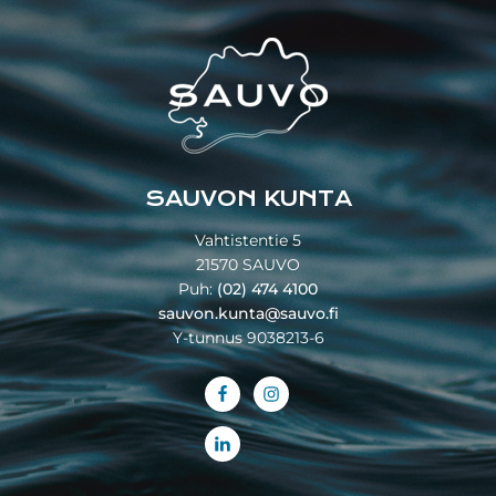
Footer
SAUVON KUNTA
Vahtistentie 5
21570 SAUVO
Puh:
(02) 474 4100
sauvon.kunta@sauvo.fi
Y-tunnus 9038213-6