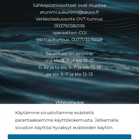
Sähköpostiosoitteet ovat muotoa
etunimi.sukunimi@sauvo.fi
Verkkolaskuosoite OVT-tunnus:
003790382136
operaattori: CGI
Välittäjätunnus: 003703575029
Sauvotalo on avoinna:
ma klo 9–11 ja klo 12–17
ti, ke ja to klo 9–11 ja klo 12–15
pe klo 9–11 ja klo 12–13
Yhteystiedot
Saavutettavuusseloste
Käytämme sivustollamme evästeitä
Tietosuojaseloste
parantaaksemme käyttökokemusta. Jatkamalla
Anna palautetta
sivuston käyttöä hyväksyt evästeiden käytön.
Copyright © 2025