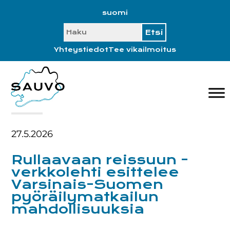
Hyppää
Hyppää
Hyppää
Hyppää
suomi
ensisijaiseen
pääsisältöön
ensisijaiseen
alatunnisteeseen
SEARCH
valikkoon
sivupalkkiin
Yhteystiedot
Tee vikailmoitus
27.5.2026
Rullaavaan reissuun -
verkkolehti esittelee
Varsinais-Suomen
pyöräilymatkailun
mahdollisuuksia