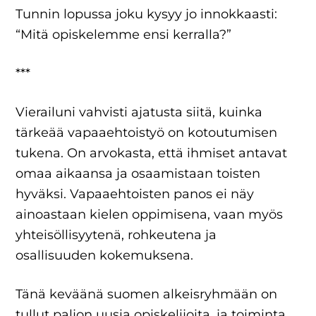
Tunnin lopussa joku kysyy jo innokkaasti:
“Mitä opiskelemme ensi kerralla?”
***
Vierailuni vahvisti ajatusta siitä, kuinka
tärkeää vapaaehtoistyö on kotoutumisen
tukena. On arvokasta, että ihmiset antavat
omaa aikaansa ja osaamistaan toisten
hyväksi. Vapaaehtoisten panos ei näy
ainoastaan kielen oppimisena, vaan myös
yhteisöllisyytenä, rohkeutena ja
osallisuuden kokemuksena.
Tänä keväänä suomen alkeisryhmään on
tullut paljon uusia opiskelijoita, ja toiminta