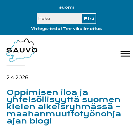
Hyppää
Hyppää
Hyppää
Hyppää
suomi
ensisijaiseen
pääsisältöön
ensisijaiseen
alatunnisteeseen
SEARCH
valikkoon
sivupalkkiin
Yhteystiedot
Tee vikailmoitus
2.4.2026
Oppimisen iloa ja
yhteisöllisyyttä suomen
kielen alkeisryhmässä –
maahanmuuttotyönohja
ajan blogi