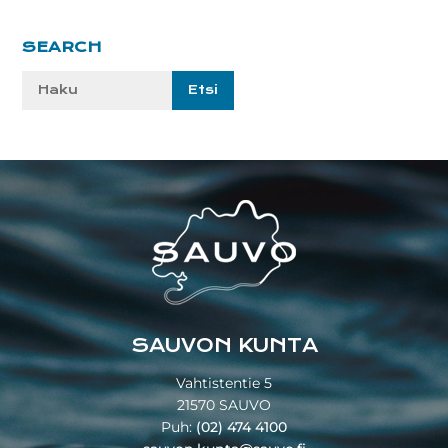
Ensisijainen
SEARCH
sivupalkki
Etsi
sivustolta:
Footer
SAUVON KUNTA
Vahtistentie 5
21570 SAUVO
Puh:
(02) 474 4100