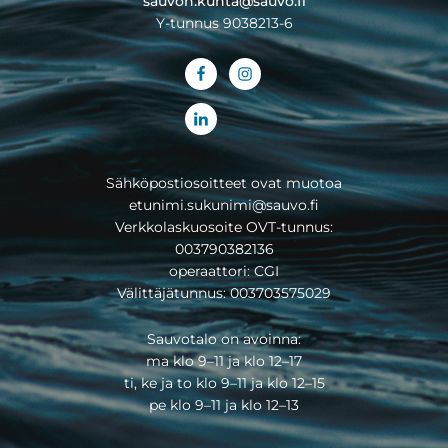
sauvon.kunta@sauvo.fi
Y-tunnus 9038213-6
Sähköpostiosoitteet ovat muotoa
etunimi.sukunimi@sauvo.fi
Verkkolaskuosoite OVT-tunnus:
003790382136
operaattori: CGI
Välittäjätunnus: 003703575029
Sauvotalo on avoinna:
ma klo 9–11 ja klo 12–17
ti, ke ja to klo 9–11 ja klo 12–15
pe klo 9–11 ja klo 12–13