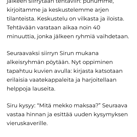
jälkeen siirrytään tehtäviin: puhumme,
kirjoitamme ja keskustelemme arjen
tilanteista. Keskustelu on vilkasta ja iloista.
Tehtävään varataan aikaa noin 40
minuuttia, jonka jälkeen ryhmiä vaihdetaan.
Seuraavaksi siirryn Sirun mukana
alkeisryhmän pöytään. Nyt oppiminen
tapahtuu kuvien avulla: kirjasta katsotaan
erilaisia vaatekappaleita ja harjoitellaan
helppoja lauseita.
Siru kysyy: “Mitä mekko maksaa?” Seuraava
vastaa hinnan ja esittää uuden kysymyksen
vieruskaverille.