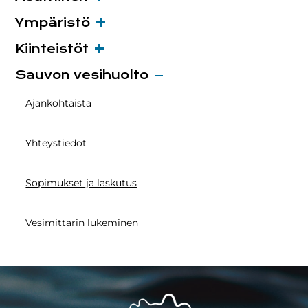
Ympäristö
Kiinteistöt
Sauvon vesihuolto
Ajankohtaista
Yhteystiedot
Sopimukset ja laskutus
Vesimittarin lukeminen
Footer