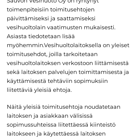
Sauvon Vesihuoto Oy on ryhtynyt
toimenpiteisiin toimitusehtojen
päivittämiseksi ja saattamiseksi
vesihuoltolain vaatimusten mukaisesti.
Asiasta tiedotetaan lisää
myöhemmin.Vesihuoltolaitoksella on yleiset
toimitusehdot, joilla tarkoitetaan
vesihuoltolaitoksen verkostoon liittämisestä
sekä laitoksen palvelujen toimittamisesta ja
käyttämisestä tehtäviin sopimuksiin
liitettäviä yleisiä ehtoja.
Näitä yleisiä toimitusehtoja noudatetaan
laitoksen ja asiakkaan välisissä
sopimussuhteissa liitettäessä kiinteistö
laitokseen ja käytettäessä laitoksen