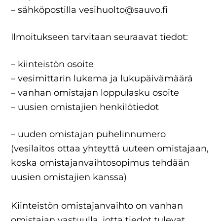
– sähköpostilla vesihuolto@sauvo.fi
Ilmoitukseen tarvitaan seuraavat tiedot:
– kiinteistön osoite
– vesimittarin lukema ja lukupäivämäärä
– vanhan omistajan loppulasku osoite
– uusien omistajien henkilötiedot
– uuden omistajan puhelinnumero
(vesilaitos ottaa yhteyttä uuteen omistajaan,
koska omistajanvaihtosopimus tehdään
uusien omistajien kanssa)
Kiinteistön omistajanvaihto on vanhan
omistajan vastuulla, jotta tiedot tulevat