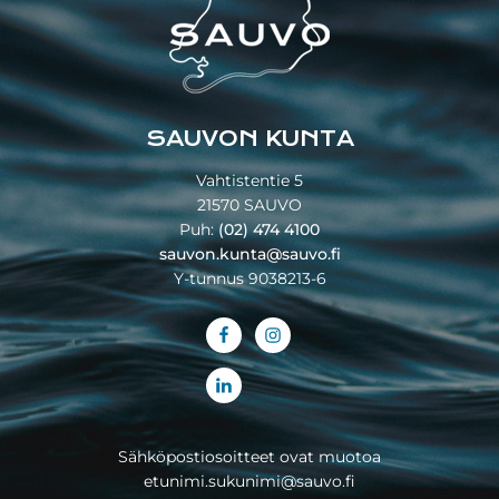
SAUVON KUNTA
Vahtistentie 5
21570 SAUVO
Puh:
(02) 474 4100
sauvon.kunta@sauvo.fi
Y-tunnus 9038213-6
Sähköpostiosoitteet ovat muotoa
etunimi.sukunimi@sauvo.fi