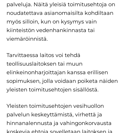
palveluja. Näitä yleisiä toimitusehtoja on
noudatettava asianomaisilta kohdiltaan
myös silloin, kun on kysymys vain
kiinteistön vedenhankinnasta tai
viemäröinnistä.
Tarvittaessa laitos voi tehdä
teollisuuslaitoksen tai muun
elinkeinonharjoittajan kanssa erillisen
sopimuksen, jolla voidaan poiketa näiden
yleisten toimitusehtojen sisällöstä.
Yleisten toimitusehtojen vesihuollon
palvelun keskeyttämistä, virhettä ja
hinnanalennusta ja vahingonkorvausta
koskevia ehtoja sovelletaan laitoksen ja