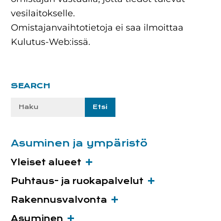
vesilaitokselle.
Omistajanvaihtotietoja ei saa ilmoittaa
Kulutus-Web:issä.
Ensisijainen
SEARCH
sivupalkki
Etsi
sivustolta:
Asuminen ja ympäristö
Yleiset alueet
Puhtaus- ja ruokapalvelut
Rakennusvalvonta
Asuminen