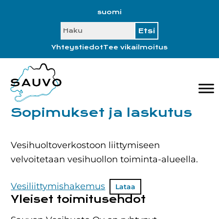
Hyppää
Hyppää
Hyppää
Hyppää
suomi
ensisijaiseen
pääsisältöön
ensisijaiseen
alatunnisteeseen
SEARCH
valikkoon
sivupalkkiin
Yhteystiedot
Tee vikailmoitus
Sopimukset ja laskutus
Vesihuoltoverkostoon liittymiseen
velvoitetaan vesihuollon toiminta-alueella.
Vesiliittymishakemus
Lataa
Yleiset toimitusehdot