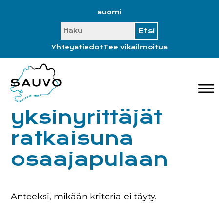
Hyppää
Hyppää
Hyppää
Hyppää
suomi
ensisijaiseen
pääsisältöön
ensisijaiseen
alatunnisteeseen
SEARCH
valikkoon
sivupalkkiin
Yhteystiedot
Tee vikailmoitus
yksinyrittäjät
ratkaisuna
osaajapulaan
Anteeksi, mikään kriteria ei täyty.