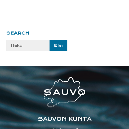
Ensisijainen
SEARCH
sivupalkki
Etsi
sivustolta:
Footer
SAUVON KUNTA