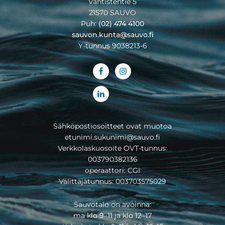
Vahtistentie 5
21570 SAUVO
Puh:
(02) 474 4100
sauvon.kunta@sauvo.fi
Y-tunnus 9038213-6
Sähköpostiosoitteet ovat muotoa
etunimi.sukunimi@sauvo.fi
Verkkolaskuosoite OVT-tunnus:
003790382136
operaattori: CGI
Välittäjätunnus: 003703575029
Sauvotalo on avoinna:
ma klo 9–11 ja klo 12–17