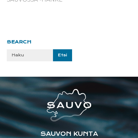
Ensisijainen
SEARCH
sivupalkki
Etsi
sivustolta:
Footer
SAUVON KUNTA