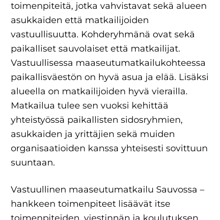
toimenpiteitä, jotka vahvistavat sekä alueen
asukkaiden että matkailijoiden
vastuullisuutta. Kohderyhmänä ovat sekä
paikalliset sauvolaiset että matkailijat.
Vastuullisessa maaseutumatkailukohteessa
paikallisväestön on hyvä asua ja elää. Lisäksi
alueella on matkailijoiden hyvä vierailla.
Matkailua tulee sen vuoksi kehittää
yhteistyössä paikallisten sidosryhmien,
asukkaiden ja yrittäjien sekä muiden
organisaatioiden kanssa yhteisesti sovittuun
suuntaan.
Vastuullinen maaseutumatkailu Sauvossa –
hankkeen toimenpiteet lisäävät itse
toimenpiteiden, viestinnän ja koulutuksen