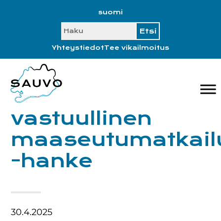
Hyppää
Hyppää
Hyppää
Hyppää
suomi
ensisijaiseen
pääsisältöön
ensisijaiseen
alatunnisteeseen
SEARCH
valikkoon
sivupalkkiin
Yhteystiedot
Tee vikailmoitus
vastuullinen
maaseutumatkail
-hanke
30.4.2025