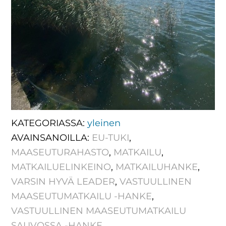
KATEGORIASSA:
yleinen
AVAINSANOILLA:
EU-TUKI
,
MAASEUTURAHASTO
,
MATKAILU
,
MATKAILUELINKEINO
,
MATKAILUHANKE
,
VARSIN HYVÄ LEADER
,
VASTUULLINEN
MAASEUTUMATKAILU -HANKE
,
VASTUULLINEN MAASEUTUMATKAILU
SAUVOSSA -HANKE