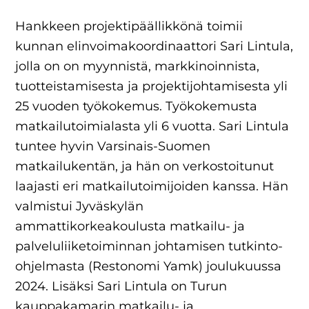
Hankkeen projektipäällikkönä toimii
kunnan elinvoimakoordinaattori Sari Lintula,
jolla on on myynnistä, markkinoinnista,
tuotteistamisesta ja projektijohtamisesta yli
25 vuoden työkokemus. Työkokemusta
matkailutoimialasta yli 6 vuotta. Sari Lintula
tuntee hyvin Varsinais-Suomen
matkailukentän, ja hän on verkostoitunut
laajasti eri matkailutoimijoiden kanssa. Hän
valmistui Jyväskylän
ammattikorkeakoulusta matkailu- ja
palveluliiketoiminnan johtamisen tutkinto-
ohjelmasta (Restonomi Yamk) joulukuussa
2024. Lisäksi Sari Lintula on Turun
kauppakamarin matkailu- ja