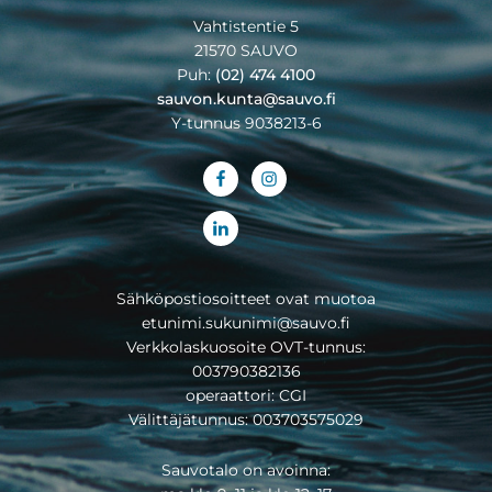
Vahtistentie 5
21570 SAUVO
Puh:
(02) 474 4100
sauvon.kunta@sauvo.fi
Y-tunnus 9038213-6
Sähköpostiosoitteet ovat muotoa
etunimi.sukunimi@sauvo.fi
Verkkolaskuosoite OVT-tunnus:
003790382136
operaattori: CGI
Välittäjätunnus: 003703575029
Sauvotalo on avoinna: