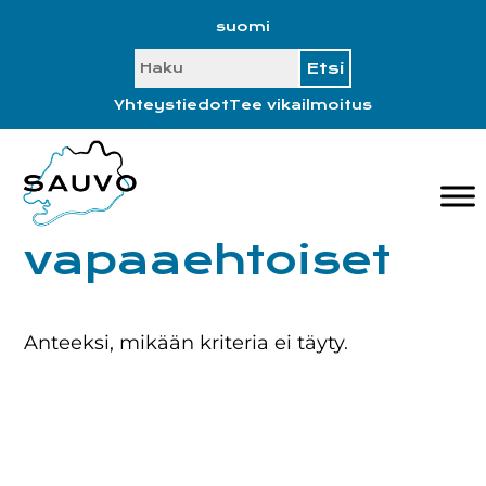
Hyppää
Hyppää
Hyppää
Hyppää
suomi
ensisijaiseen
pääsisältöön
ensisijaiseen
alatunnisteeseen
SEARCH
valikkoon
sivupalkkiin
Yhteystiedot
Tee vikailmoitus
vapaaehtoiset
Anteeksi, mikään kriteria ei täyty.