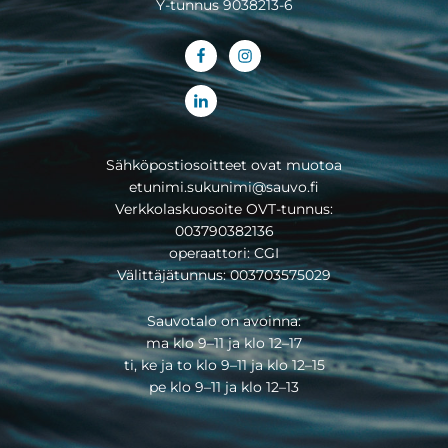
Y-tunnus 9038213-6
Sähköpostiosoitteet ovat muotoa
etunimi.sukunimi@sauvo.fi
Verkkolaskuosoite OVT-tunnus:
003790382136
operaattori: CGI
Välittäjätunnus: 003703575029
Sauvotalo on avoinna:
ma klo 9–11 ja klo 12–17
ti, ke ja to klo 9–11 ja klo 12–15
pe klo 9–11 ja klo 12–13