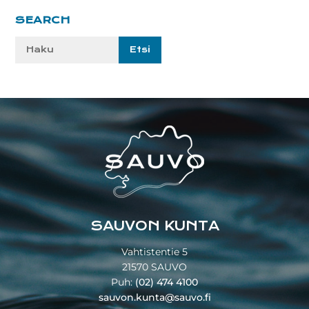
Ensisijainen
SEARCH
sivupalkki
Etsi
sivustolta:
Footer
SAUVON KUNTA
Vahtistentie 5
21570 SAUVO
Puh:
(02) 474 4100
sauvon.kunta@sauvo.fi