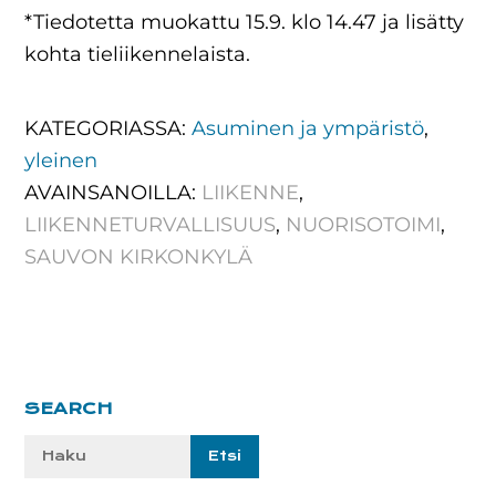
*Tiedotetta muokattu 15.9. klo 14.47 ja lisätty
kohta tieliikennelaista.
KATEGORIASSA:
Asuminen ja ympäristö
,
yleinen
AVAINSANOILLA:
LIIKENNE
,
LIIKENNETURVALLISUUS
,
NUORISOTOIMI
,
SAUVON KIRKONKYLÄ
Ensisijainen
SEARCH
sivupalkki
Etsi
sivustolta: