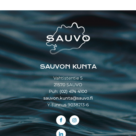
Footer
SAUVON KUNTA
Vahtistentie 5
21570 SAUVO
Puh:
(02) 474 4100
sauvon.kunta@sauvo.fi
Y-tunnus 9038213-6