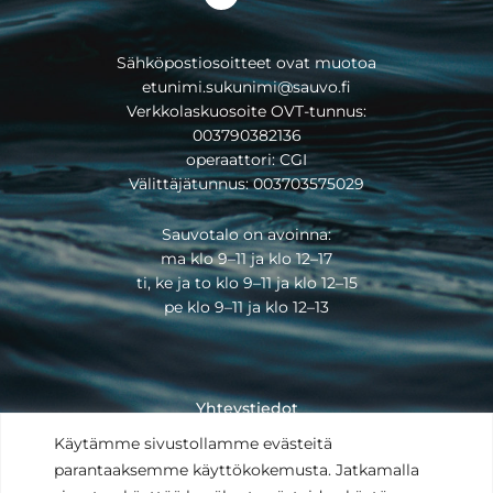
Sähköpostiosoitteet ovat muotoa
etunimi.sukunimi@sauvo.fi
Verkkolaskuosoite OVT-tunnus:
003790382136
operaattori: CGI
Välittäjätunnus: 003703575029
Sauvotalo on avoinna:
ma klo 9–11 ja klo 12–17
ti, ke ja to klo 9–11 ja klo 12–15
pe klo 9–11 ja klo 12–13
Yhteystiedot
Saavutettavuusseloste
Käytämme sivustollamme evästeitä
Tietosuojaseloste
parantaaksemme käyttökokemusta. Jatkamalla
Anna palautetta