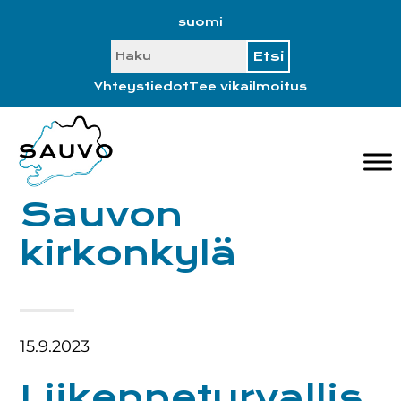
Hyppää
Hyppää
Hyppää
Hyppää
suomi
ensisijaiseen
pääsisältöön
ensisijaiseen
alatunnisteeseen
SEARCH
valikkoon
sivupalkkiin
Yhteystiedot
Tee vikailmoitus
Sauvon
kirkonkylä
15.9.2023
Liikenneturvallis