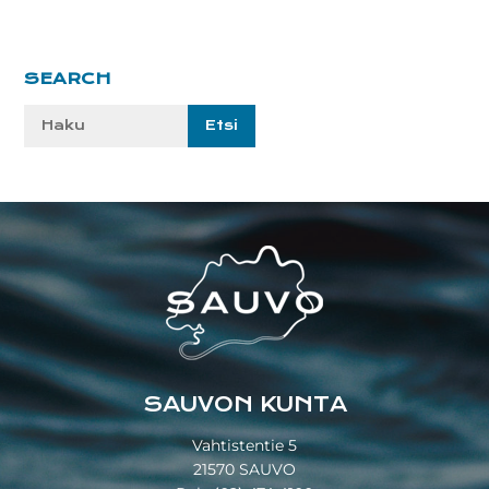
Ensisijainen
SEARCH
sivupalkki
Etsi
sivustolta:
Footer
SAUVON KUNTA
Vahtistentie 5
21570 SAUVO