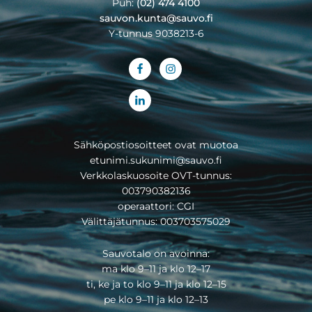
Puh:
(02) 474 4100
sauvon.kunta@sauvo.fi
Y-tunnus 9038213-6
Sähköpostiosoitteet ovat muotoa
etunimi.sukunimi@sauvo.fi
Verkkolaskuosoite OVT-tunnus:
003790382136
operaattori: CGI
Välittäjätunnus: 003703575029
Sauvotalo on avoinna:
ma klo 9–11 ja klo 12–17
ti, ke ja to klo 9–11 ja klo 12–15
pe klo 9–11 ja klo 12–13