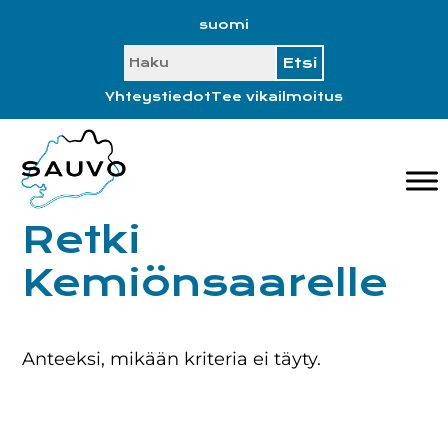
Hyppää
Hyppää
Hyppää
Hyppää
suomi
ensisijaiseen
pääsisältöön
ensisijaiseen
alatunnisteeseen
SEARCH
valikkoon
sivupalkkiin
Yhteystiedot
Tee vikailmoitus
Retki
Kemiönsaarelle
Anteeksi, mikään kriteria ei täyty.