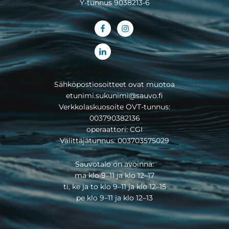
Y-tunnus 9038213-6
Sähköpostiosoitteet ovat muotoa
etunimi.sukunimi@sauvo.fi
Verkkolaskuosoite OVT-tunnus:
003790382136
operaattori: CGI
Välittäjätunnus: 003703575029
Sauvotalo on avoinna:
ma klo 9–11 ja klo 12–17
ti, ke ja to klo 9–11 ja klo 12–15
pe klo 9–11 ja klo 12–13