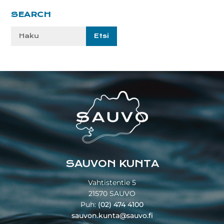
Ensisijainen
SEARCH
sivupalkki
Etsi
sivustolta:
Footer
SAUVON KUNTA
Vahtistentie 5
21570 SAUVO
Puh:
(02) 474 4100
sauvon.kunta@sauvo.fi