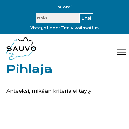
Hyppää
Hyppää
Hyppää
Hyppää
suomi
ensisijaiseen
pääsisältöön
ensisijaiseen
alatunnisteeseen
SEARCH
valikkoon
sivupalkkiin
Yhteystiedot
Tee vikailmoitus
Pihlaja
Anteeksi, mikään kriteria ei täyty.