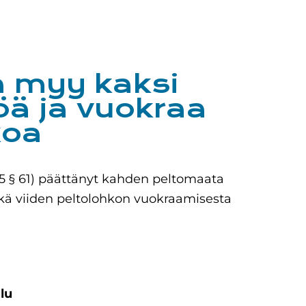
 myy kaksi
töä ja vuokraa
koa
5 § 61) päättänyt kahden peltomaata
ekä viiden peltolohkon vuokraamisesta
lu