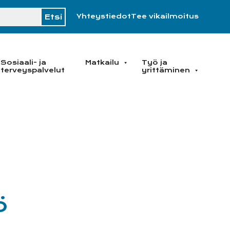
H
Yhteystiedot
Tee vikailmoitus
Sosiaali- ja
Matkailu
Työ ja
terveyspalvelut
yrittäminen
ö