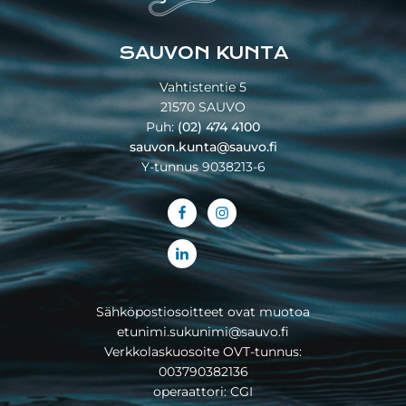
SAUVON KUNTA
Vahtistentie 5
21570 SAUVO
Puh:
(02) 474 4100
sauvon.kunta@sauvo.fi
Y-tunnus 9038213-6
Sähköpostiosoitteet ovat muotoa
etunimi.sukunimi@sauvo.fi
Verkkolaskuosoite OVT-tunnus:
003790382136
operaattori: CGI