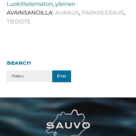
Luokittelematon
,
yleinen
AVAINSANOILLA:
AURAUS
,
PARKKEERAUS
,
TIEDOTE
Ensisijainen
SEARCH
sivupalkki
Etsi
sivustolta:
Footer