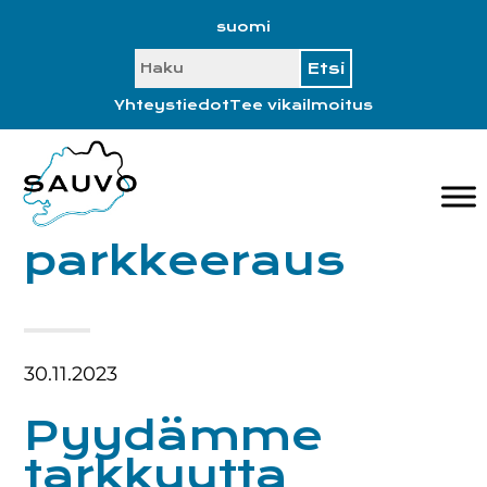
Hyppää
Hyppää
Hyppää
Hyppää
suomi
ensisijaiseen
pääsisältöön
ensisijaiseen
alatunnisteeseen
SEARCH
valikkoon
sivupalkkiin
Yhteystiedot
Tee vikailmoitus
parkkeeraus
30.11.2023
Pyydämme
tarkkuutta