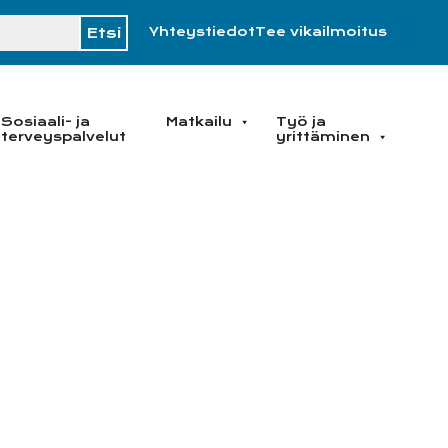
H
Yhteystiedot
Tee vikailmoitus
Sosiaali- ja
Matkailu
Työ ja
terveyspalvelut
yrittäminen