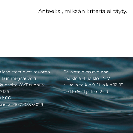
Anteeksi, mikään kriteria ei täyty.
tiosoitteet ovat muotoa
Sauvotalo on avoinna:
ukunimi@sauvo.fi
ma klo 9–11 ja klo 12–17
kuosoite OVT-tunnus:
ti, ke ja to klo 9–11 ja klo 12–15
2136
pe klo 9–11 ja klo 12–13
ri: CGI
tunnus: 003703575029