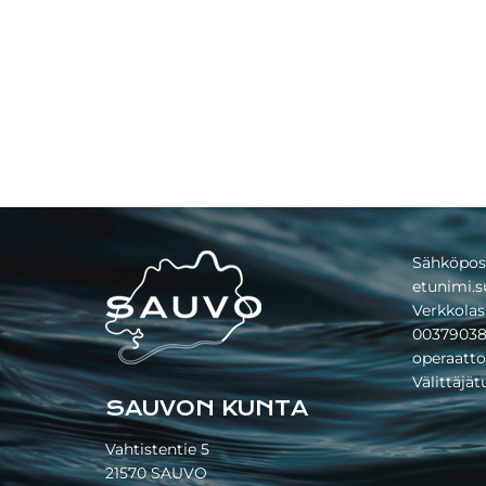
Footer
Sähköpos
etunimi.s
Verkkolas
00379038
operaatto
Välittäjä
SAUVON KUNTA
Vahtistentie 5
21570 SAUVO