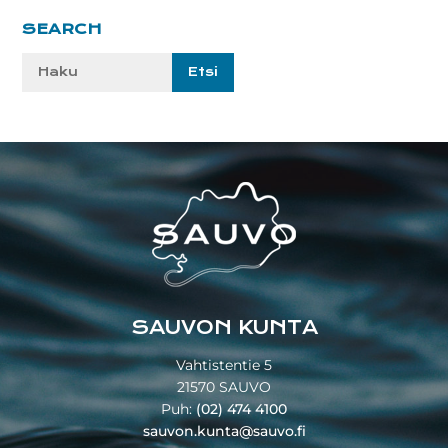
Ensisijainen
SEARCH
sivupalkki
Etsi
sivustolta:
Footer
SAUVON KUNTA
Vahtistentie 5
21570 SAUVO
Puh:
(02) 474 4100
sauvon.kunta@sauvo.fi