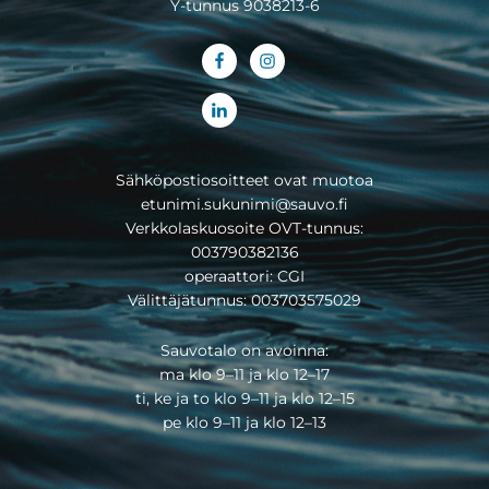
Y-tunnus 9038213-6
Sähköpostiosoitteet ovat muotoa
etunimi.sukunimi@sauvo.fi
Verkkolaskuosoite OVT-tunnus:
003790382136
operaattori: CGI
Välittäjätunnus: 003703575029
Sauvotalo on avoinna:
ma klo 9–11 ja klo 12–17
ti, ke ja to klo 9–11 ja klo 12–15
pe klo 9–11 ja klo 12–13