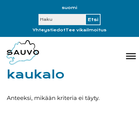
Hyppää
Hyppää
Hyppää
Hyppää
suomi
ensisijaiseen
pääsisältöön
ensisijaiseen
alatunnisteeseen
SEARCH
valikkoon
sivupalkkiin
Yhteystiedot
Tee vikailmoitus
kaukalo
Anteeksi, mikään kriteria ei täyty.